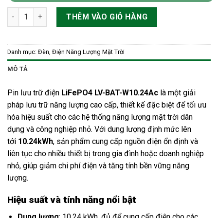
Pin lưu trữ điện 10kWh LiFePO4 LV-BAT-W10.24Ac số lượng
THÊM VÀO GIỎ HÀNG
Danh mục:
Đèn, Điện Năng Lượng Mặt Trời
MÔ TẢ
Pin lưu trữ điện
LiFePO4 LV-BAT-W10.24Ac
là một giải
pháp lưu trữ năng lượng cao cấp, thiết kế đặc biệt để tối ưu
hóa hiệu suất cho các hệ thống năng lượng mặt trời dân
dụng và công nghiệp nhỏ. Với dung lượng định mức lên
tới
10.24kWh
, sản phẩm cung cấp nguồn điện ổn định và
liên tục cho nhiều thiết bị trong gia đình hoặc doanh nghiệp
nhỏ, giúp giảm chi phí điện và tăng tính bền vững năng
lượng.
Hiệu suất và tính năng nổi bật
Dung lượng
: 10.24 kWh, đủ để cung cấp điện cho các