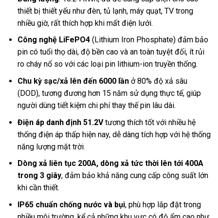
thiết bị thiết yếu như đèn, tủ lạnh, máy quạt, TV trong
nhiều giờ, rất thích hợp khi mất điện lưới.
Công nghệ LiFePO4
(Lithium Iron Phosphate) đảm bảo
pin có tuổi thọ dài, độ bền cao và an toàn tuyệt đối, ít rủi
ro cháy nổ so với các loại pin lithium-ion truyền thống.
Chu kỳ sạc/xả lên đến 6000 lần
ở 80% độ xả sâu
(DOD), tương đương hơn 15 năm sử dụng thực tế, giúp
người dùng tiết kiệm chi phí thay thế pin lâu dài.
Điện áp danh định 51.2V
tương thích tốt với nhiều hệ
thống điện áp thấp hiện nay, dễ dàng tích hợp với hệ thống
năng lượng mặt trời.
Dòng xả liên tục 200A, dòng xả tức thời lên tới 400A
trong 3 giây
, đảm bảo khả năng cung cấp công suất lớn
khi cần thiết.
IP65 chuẩn chống nước và bụi
, phù hợp lắp đặt trong
nhiều môi trường, kể cả những khu vực có độ ẩm cao như