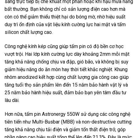
sáng trực tiếp bị che khuất một phần hoặc khí hậu mưa nắng
bất thường. Bạn không chỉ có sản lượng điện cao hơn mà
còn có thể giảm thiểu thiệt hại do bóng mờ, nhờ hiệu suất
duy trì ổn định của vật liệu kính cường lực hai mặt và tấm
silicon chất lượng cao.
Công nghệ kính kép cũng giúp tấm pin có độ bền cơ học
vượt trội. Hai lớp kính cường lực dày khoảng 2mm mỗi mặt
tăng khả năng chống chịu va đập, gió bão, và không bị suy
giảm hiệu năng do ăn mòn hay thời tiết khắc nghiệt. Khung
nhôm anodized kết hợp cùng chất lượng gia công cao giúp
tăng tuổi thọ sản phẩm lên đến 15 năm bảo hành vật lý và
25 năm bảo hành hiệu suất, đảm bảo bạn yên tâm đầu tư
lâu dài.
Hơn nữa, tấm pin Astronergy 550W sử dụng các công nghệ
tiên tiến như Multi-Busbar (MBB) và non-destructive cutting
tăng khả năng chịu tải điện và giảm tổn thất điện trở, góp
phần nâng cao hiệu suất tổng thể lên đến 21.3%. Đây là mức