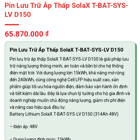
Pin Lưu Trữ Áp Thấp SolaX T-BAT-SYS-
LV D150
65.870.000
₫
Pin Lưu Trữ Áp Thấp SolaX T-BAT-SYS-LV D150
Pin lưu trữ áp thấp SolaX T-BAT-SYS-LV D150 là giải pháp lưu
trữ năng lượng thông minh, an toàn và bền bỉ cho hệ thống
điện mặt trời. Với dung lượng lớn 15kWh, khả năng mở rộng
đến 240kWh, cùng công nghệ Cell LFP hiệu suất cao, sản
phẩm giúp tối ưu hóa nguồn điện, đảm bảo vận hành ổn định
và tiết kiệm dài lâu. Đây là lựa chọn lý tưởng cho hộ gia đình và
doanh nghiệp muốn chủ động năng lượng, giảm chi phí điện
và nâng cao hiệu quả đầu tư.
Battery Lithium SolaX T-BAT-SYS-LV D150 (314Ah 48V)
– Điện áp: 48V
– Dung lượng định mức: 15kWh