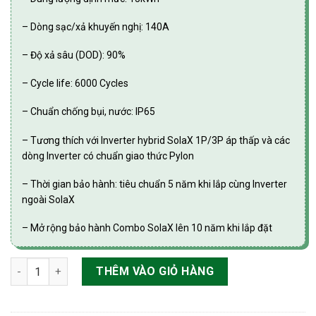
– Dòng sạc/xả khuyến nghị: 140A
– Độ xả sâu (DOD): 90%
– Cycle life: 6000 Cycles
– Chuẩn chống bụi, nước: IP65
– Tương thích với Inverter hybrid SolaX 1P/3P áp thấp và các
dòng Inverter có chuẩn giao thức Pylon
– Thời gian bảo hành: tiêu chuẩn 5 năm khi lắp cùng Inverter
ngoài SolaX
– Mở rộng bảo hành Combo SolaX lên 10 năm khi lắp đặt
Pin Lưu Trữ Áp Thấp SolaX T-BAT-SYS-LV D150 số lượng
THÊM VÀO GIỎ HÀNG