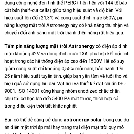
dụng công nghệ đơn tinh thể PERC+ tiên tiến với 144 tế bào
cắt bán (half-cut cells) giúp tăng hiệu suất và độ bền. Với
hiệu suất lên đến 21,3% và công suất định mức 550W, pin
năng lượng mặt trời Astronergy này có khả năng thu nhận và
chuyển đổi ánh sáng mặt trời thành điện năng rất hiệu quả.
Tấm pin năng lượng mặt trời Astronergy
có điện áp định
mức khoảng 42V và dòng định mức 13A, phù hợp kết nối linh
hoạt trong các hệ thống điện áp cao đến 1500V. Hệ số suy
giảm công suất chỉ khoảng 0,55% mỗi năm, bảo hành đến
25 năm hiệu suất tuyến tính, giúp bạn yên tâm về tuổi thọ và
hiệu quả sử dụng lâu dài. Vật liệu và thiết kế đạt chuẩn ISO
9001, ISO 14001 cùng khung nhôm anodized chắc chắn,
chịu tải cơ học lên đến 5400 Pa mặt trước, thích hợp cả
trong điều kiện thời tiết khắc nghiệt.
Bạn có thể dễ dàng sử dụng
astronergy solar
trong các dự
án điện mặt trời áp mái hay trang trại điện mặt trời quy mô