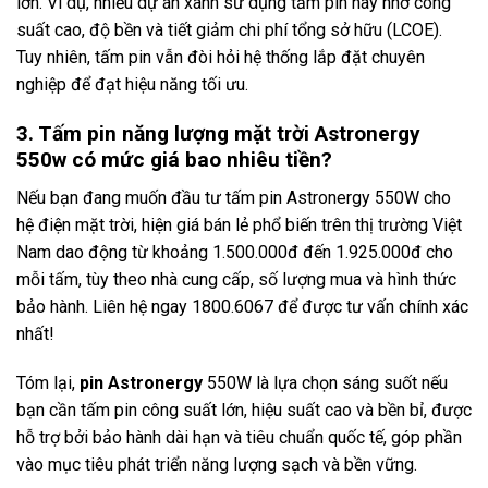
lớn. Ví dụ, nhiều dự án xanh sử dụng tấm pin này nhờ công
suất cao, độ bền và tiết giảm chi phí tổng sở hữu (LCOE).
Tuy nhiên, tấm pin vẫn đòi hỏi hệ thống lắp đặt chuyên
nghiệp để đạt hiệu năng tối ưu.
3. Tấm pin năng lượng mặt trời Astronergy
550w có mức giá bao nhiêu tiền?
Nếu bạn đang muốn đầu tư tấm pin Astronergy 550W cho
hệ điện mặt trời, hiện giá bán lẻ phổ biến trên thị trường Việt
Nam dao động từ khoảng 1.500.000đ đến 1.925.000đ cho
mỗi tấm, tùy theo nhà cung cấp, số lượng mua và hình thức
bảo hành. Liên hệ ngay 1800.6067 để được tư vấn chính xác
nhất!
Tóm lại,
pin Astronergy
550W là lựa chọn sáng suốt nếu
bạn cần tấm pin công suất lớn, hiệu suất cao và bền bỉ, được
hỗ trợ bởi bảo hành dài hạn và tiêu chuẩn quốc tế, góp phần
vào mục tiêu phát triển năng lượng sạch và bền vững.