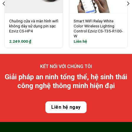
Chuông cửa và màn hình wifi
Smart WiFi Relay White
không dây sử dụng pin sạc
Color Wireless Lighting
Ezviz CS-HP4
Control Ezviz CS-T35-R100-
W
2.249.000
₫
Liên hệ
KẾT NỐI VỚI CHÚNG TÔI
Giải pháp an ninh tổng thể, hệ sinh thái
công nghệ thông minh hiện đại
Liên hệ ngay