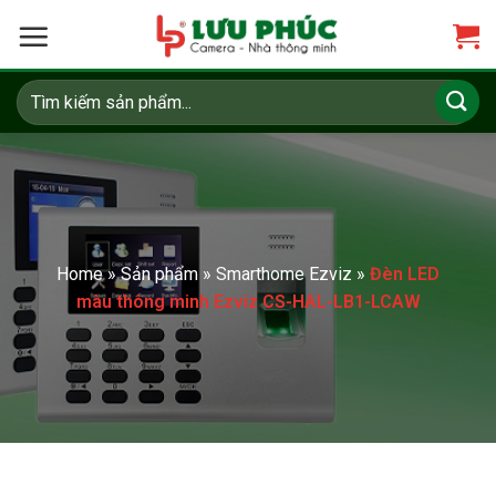
Skip
to
content
Tìm
kiếm:
Home
»
Sản phẩm
»
Smarthome Ezviz
»
Đèn LED
màu thông minh Ezviz CS-HAL-LB1-LCAW