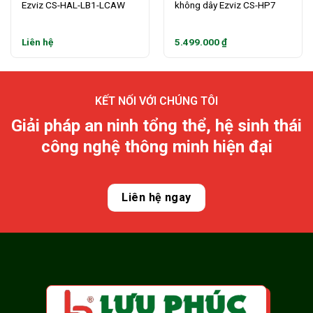
Ezviz CS-HAL-LB1-LCAW
không dây Ezviz CS-HP7
Liên hệ
5.499.000
₫
KẾT NỐI VỚI CHÚNG TÔI
Giải pháp an ninh tổng thể, hệ sinh thái
công nghệ thông minh hiện đại
Liên hệ ngay