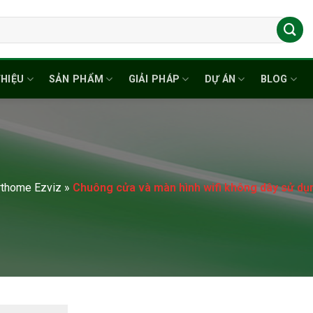
THIỆU
SẢN PHẨM
GIẢI PHÁP
DỰ ÁN
BLOG
thome Ezviz
»
Chuông cửa và màn hình wifi không dây sử dụ