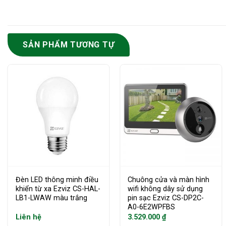
SẢN PHẨM TƯƠNG TỰ
Đèn LED thông minh điều
Chuông cửa và màn hình
khiển từ xa Ezviz CS-HAL-
wifi không dây sử dụng
LB1-LWAW màu trắng
pin sạc Ezviz CS-DP2C-
A0-6E2WPFBS
Liên hệ
3.529.000
₫