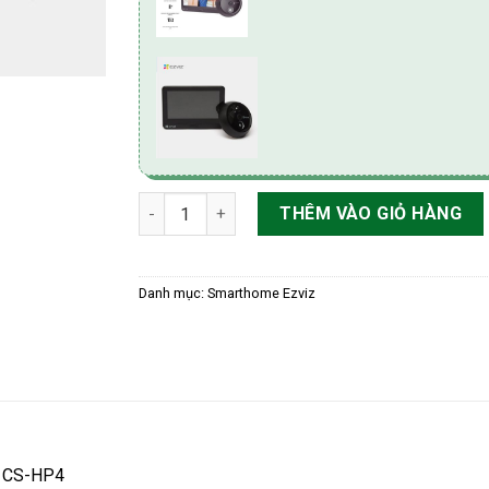
Chuông cửa và màn hình wifi không dây sử dụ
THÊM VÀO GIỎ HÀNG
Danh mục:
Smarthome Ezviz
z CS-HP4