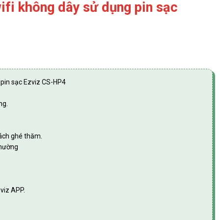
ifi không dây sử dụng pin sạc
 pin sạc Ezviz CS-HP4
ng.
)
hách ghé thăm.
thường
zviz APP.