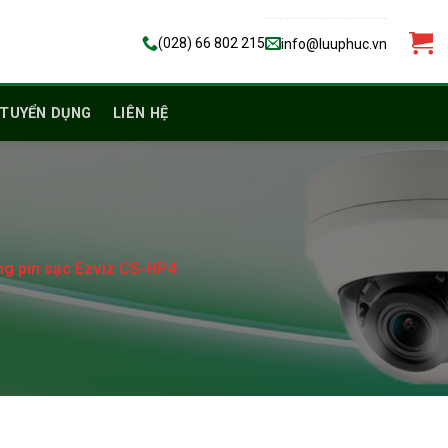
(028) 66 802 215
info@luuphuc.vn
TUYỂN DỤNG
LIÊN HỆ
ng pin sạc Ezviz CS-HP4