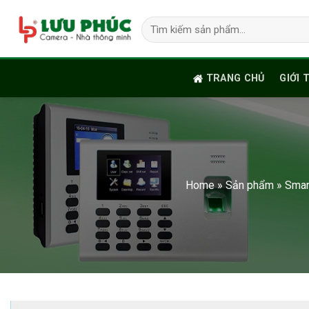
Skip
Tìm
to
kiếm:
content
TRANG CHỦ
GIỚI 
Home
»
Sản phẩm
»
Smar