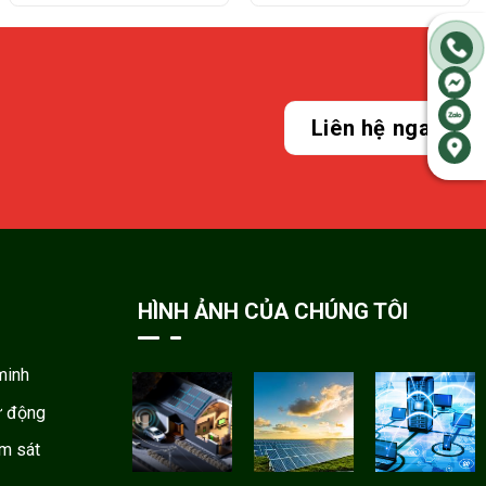
Liên hệ ngay
HÌNH ẢNH CỦA CHÚNG TÔI
minh
ự động
ám sát