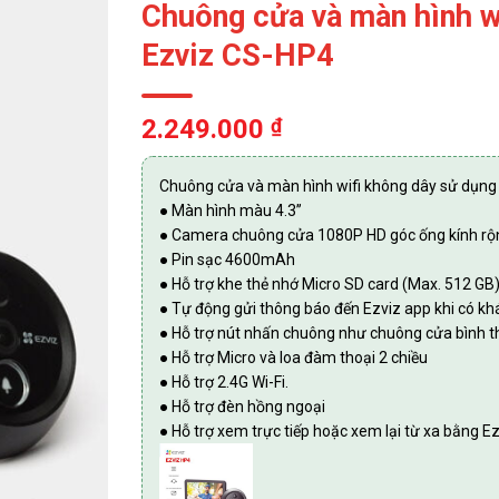
Chuông cửa và màn hình w
Ezviz CS-HP4
2.249.000
₫
Chuông cửa và màn hình wifi không dây sử dụng
● Màn hình màu 4.3’’
● Camera chuông cửa 1080P HD góc ống kính rộ
● Pin sạc 4600mAh
● Hỗ trợ khe thẻ nhớ Micro SD card (Max. 512 GB
● Tự động gửi thông báo đến Ezviz app khi có k
● Hỗ trợ nút nhấn chuông như chuông cửa bình 
● Hỗ trợ Micro và loa đàm thoại 2 chiều
● Hỗ trợ 2.4G Wi-Fi.
● Hỗ trợ đèn hồng ngoại
● Hỗ trợ xem trực tiếp hoặc xem lại từ xa bằng E