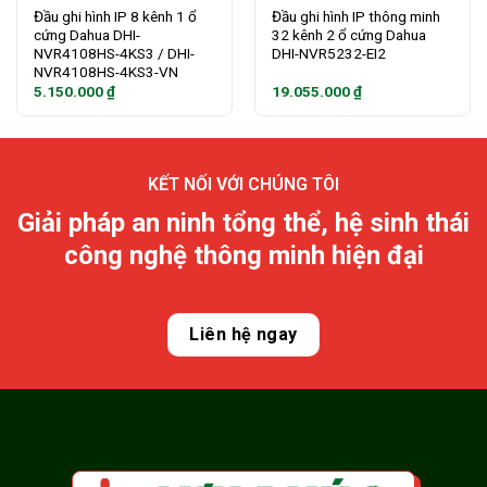
Đầu ghi hình IP 8 kênh 1 ổ
Đầu ghi hình IP thông minh
cứng Dahua DHI-
32 kênh 2 ổ cứng Dahua
NVR4108HS-4KS3 / DHI-
DHI-NVR5232-EI2
NVR4108HS-4KS3-VN
5.150.000
₫
19.055.000
₫
KẾT NỐI VỚI CHÚNG TÔI
Giải pháp an ninh tổng thể, hệ sinh thái
công nghệ thông minh hiện đại
Liên hệ ngay