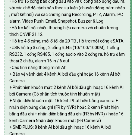
• Hỗ trợ 16 cổng báo động đầu vào và 6 cổng báo động đầu ra,
với các chế độ cảnh báo theo sự kiện (chuyển động. xâm nhập
, mất kết nối) với các chứng năng Recording, PTZ, Alarm, IPC
alarm, Video Push, Email, Snapshot, Buzzer & Log
• Hỗ trợ kết nối nhiều thương hiệu camera với chuẩn tương
thích ONVIF 21.12
• Hỗ trợ 4 ổ cứng, mỗi ổ tối đa 20 TB , Hỗ trợ một cổng eSATA
• USB hỗ trợ 3 cổng , 2 cổng RJ45 (10/100/1000M), 1 cổng
RS232, 1 cổng RS485, 1 cổng audio vào 2 cổng ra, hỗ trợ đàm
thoại 2 chiều, alarm 16 in / 6 out
• Các tính năng thông minh AI:
+ Bảo vệ vành đai: 4 kênh AI bởi đầu ghi hoặc 16 kênh AI bởi
Camera
+ Phát hiện khuôn mặt: 2 kênh AI bởi đầu ghi hoặc 16 kênh AI
bởi Camera (Có phân tích thuộc tính khuôn mặt)
+ Nhận diện khuôn mặt: 16 kênh Phát hiện bằng camera +
nhận diện bằng đầu ghi (FR by NVR) hoặc 2 kênh Phát hiện
bằng đầu ghi + nhận diện bằng đầu ghi (FR by NVR) / hoặc 16
kênh Camera Nhận diện khuôn mặt (FR Camera)
+ SMD PLUS: 8 kênh AI bởi đầu ghi hoặc 16 kênh AI bởi
Camera