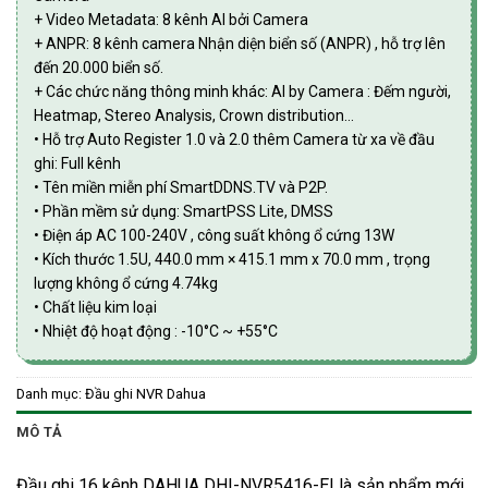
+ Video Metadata: 8 kênh AI bởi Camera
+ ANPR: 8 kênh camera Nhận diện biển số (ANPR) , hỗ trợ lên
đến 20.000 biển số.
+ Các chức năng thông minh khác: AI by Camera : Đếm người,
Heatmap, Stereo Analysis, Crown distribution…
• Hỗ trợ Auto Register 1.0 và 2.0 thêm Camera từ xa về đầu
ghi: Full kênh
• Tên miền miễn phí SmartDDNS.TV và P2P.
• Phần mềm sử dụng: SmartPSS Lite, DMSS
• Điện áp AC 100-240V , công suất không ổ cứng 13W
• Kích thước 1.5U, 440.0 mm × 415.1 mm x 70.0 mm , trọng
lượng không ổ cứng 4.74kg
• Chất liệu kim loại
• Nhiệt độ hoạt động : -10°C ~ +55°C
Danh mục:
Đầu ghi NVR Dahua
MÔ TẢ
Đầu ghi 16 kênh DAHUA DHI-NVR5416-EI là sản phẩm mới