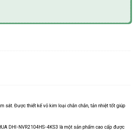
VR2104HS-4KS3 số lượng
át. Được thiết kế vỏ kim loại chắn chắn, tản nhiệt tốt giúp
 DAHUA DHI-NVR2104HS-4KS3 là một sản phẩm cao cấp được