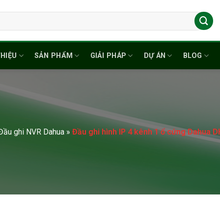
THIỆU
SẢN PHẨM
GIẢI PHÁP
DỰ ÁN
BLOG
Đầu ghi NVR Dahua
»
Đầu ghi hình IP 4 kênh 1 ổ cứng Dahua