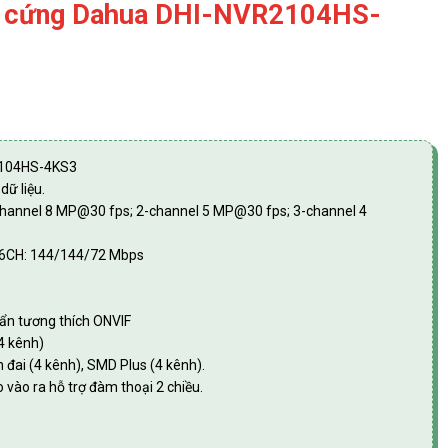
1 ổ cứng Dahua DHI-NVR2104HS-
R2104HS-4KS3
dữ liệu.
channel 8 MP@30 fps; 2-channel 5 MP@30 fps; 3-channel 4
16CH: 144/144/72 Mbps
uẩn tương thích ONVIF
4 kênh)
 đai (4 kênh), SMD Plus (4 kênh).
 vào ra hỗ trợ đàm thoại 2 chiều.