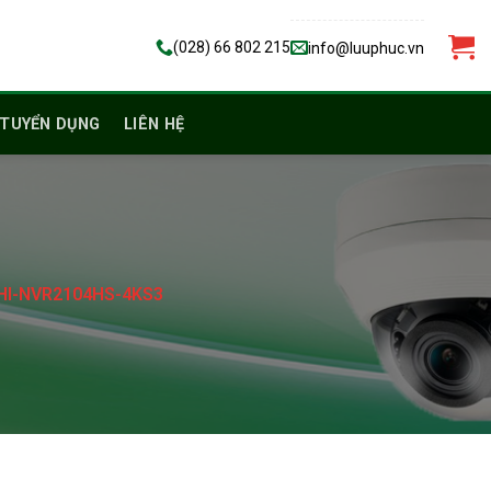
(028) 66 802 215
info@luuphuc.vn
TUYỂN DỤNG
LIÊN HỆ
 DHI-NVR2104HS-4KS3