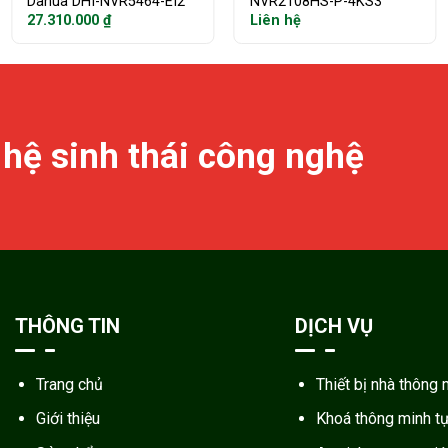
Dahua DHI-NVR5464-EI2
NVR2108HS-P-4KS3
27.310.000
₫
Liên hệ
 hệ sinh thái công nghệ
THÔNG TIN
DỊCH VỤ
Trang chủ
Thiết bị nhà thông 
Giới thiệu
Khoá thông minh t