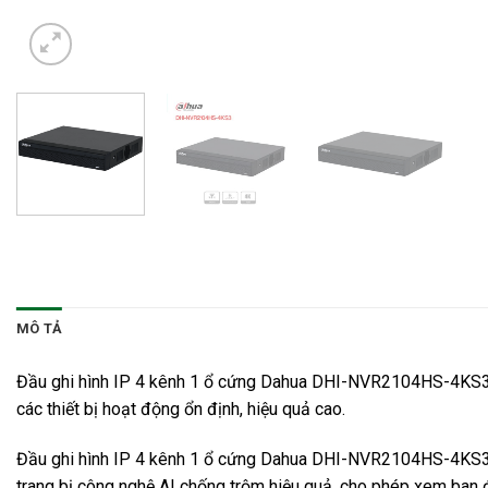
MÔ TẢ
Đầu ghi hình IP 4 kênh 1 ổ cứng Dahua DHI-NVR2104HS-4KS3 hỗ t
các thiết bị hoạt động ổn định, hiệu quả cao.
Đầu ghi hình IP 4 kênh 1 ổ cứng Dahua DHI-NVR2104HS-4KS
trang bị công nghệ AI chống trộm hiệu quả, cho phép xem ban 