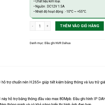
• Chất liệu kim loại.
• Nguồn : DC12V 1.5A
• Nhiệt độ hoạt động : -10°C ~ +55°C.
Đầu ghi hình IP 4 kênh 1 ổ cứng Dahua DHI-N
THÊM VÀO GIỎ HÀNG
Danh mục:
Đầu ghi NVR Dahua
rợ chuẩn nén H.265+ giúp tiết kiệm băng thông và lưu trữ giám s
3 này hỗ trợ băng thông đầu vào max 80Mpb. Đầu ghi hình IP
đêm thông minh và có khả năng hiển thị hình ảnh đẹp hơn.