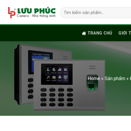
Skip
Tìm
to
kiếm:
content
TRANG CHỦ
GIỚI 
Home
»
Sản phẩm
»