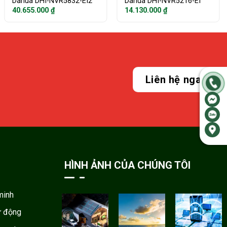
Dahua DHI-NVR5832-EI2
Dahua DHI-NVR5216-EI
40.655.000
₫
14.130.000
₫
Liên hệ ngay
HÌNH ẢNH CỦA CHÚNG TÔI
minh
ự động