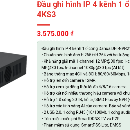
Đầu ghi hình IP 4 kênh 
4KS3
3.575.000
₫
Đầu ghi hình IP 4 kênh 1 ổ cứng Dahua DHI-NV
• Chuẩn nén hình ảnh H.265+/H.264 với hai luồng 
• Khả năng giải mã 1-channel 12 MP@30 fps; 1-
MP@30 fps; 6-channel 1080p@30 fps (AI tắt)
• Băng thông max 4CH và 8CH: 80/80/60Mbps, 
• Hỗ trợ lên đến camera 12MP.
• Hỗ trợ xem lại đồng thời tối đa 4/8/16 camera.
• Hỗ trợ kết nối nhiều thương hiệu camera với ch
• Hỗ trợ 1 ổ cứng 20TB, hỗ trợ SMD Plus by NVR (
• Hỗ trợ các tính năng AI của camera: Bảo vệ vành
• 2 USB 2.0, 1 cổng RJ45 (10/100M), 1 cổng audio
• Tên miền miễn phí SmartDDNS.TV và P2P.
• Phần mềm sử dụng: SmartPSS Lite, DMSS