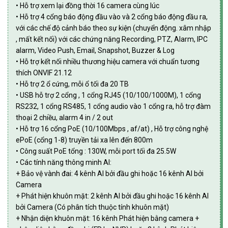
• Hỗ trợ xem lại đồng thời 16 camera cùng lúc
• Hỗ trợ 4 cổng báo động đầu vào và 2 cổng báo động đầu ra,
với các chế độ cảnh báo theo sự kiện (chuyển động. xâm nhập
, mất kết nối) với các chứng năng Recording, PTZ, Alarm, IPC
alarm, Video Push, Email, Snapshot, Buzzer & Log
• Hỗ trợ kết nối nhiều thương hiệu camera với chuẩn tương
thích ONVIF 21.12
• Hỗ trợ 2 ổ cứng, mỗi ổ tối đa 20 TB
• USB hỗ trợ 2 cổng , 1 cổng RJ45 (10/100/1000M), 1 cổng
RS232, 1 cổng RS485, 1 cổng audio vào 1 cổng ra, hỗ trợ đàm
thoại 2 chiều, alarm 4 in / 2 out
• Hỗ trợ 16 cổng PoE (10/100Mbps , af/at) , Hỗ trợ công nghệ
ePoE (cổng 1-8) truyền tải xa lên đến 800m
• Công suất PoE tổng : 130W, mỗi port tối đa 25.5W
• Các tính năng thông minh AI:
+ Bảo vệ vành đai: 4 kênh AI bởi đầu ghi hoặc 16 kênh AI bởi
Camera
+ Phát hiện khuôn mặt: 2 kênh AI bởi đầu ghi hoặc 16 kênh AI
bởi Camera (Có phân tích thuộc tính khuôn mặt)
+ Nhận diện khuôn mặt: 16 kênh Phát hiện bằng camera +