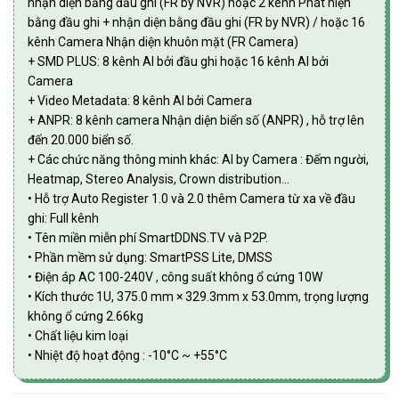
nhận diện bằng đầu ghi (FR by NVR) hoặc 2 kênh Phát hiện
bằng đầu ghi + nhận diện bằng đầu ghi (FR by NVR) / hoặc 16
kênh Camera Nhận diện khuôn mặt (FR Camera)
+ SMD PLUS: 8 kênh AI bởi đầu ghi hoặc 16 kênh AI bởi
Camera
+ Video Metadata: 8 kênh AI bởi Camera
+ ANPR: 8 kênh camera Nhận diện biển số (ANPR) , hỗ trợ lên
đến 20.000 biển số.
+ Các chức năng thông minh khác: AI by Camera : Đếm người,
Heatmap, Stereo Analysis, Crown distribution…
• Hỗ trợ Auto Register 1.0 và 2.0 thêm Camera từ xa về đầu
ghi: Full kênh
• Tên miền miễn phí SmartDDNS.TV và P2P.
• Phần mềm sử dụng: SmartPSS Lite, DMSS
• Điện áp AC 100-240V , công suất không ổ cứng 10W
• Kích thước 1U, 375.0 mm × 329.3mm x 53.0mm, trọng lượng
không ổ cứng 2.66kg
• Chất liệu kim loại
• Nhiệt độ hoạt động : -10°C ~ +55°C