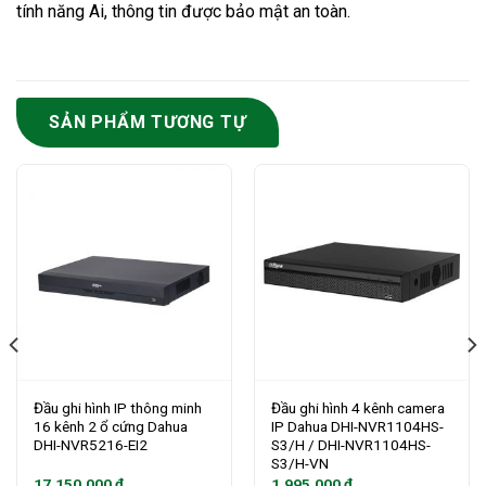
tính năng Ai, thông tin được bảo mật an toàn.
SẢN PHẨM TƯƠNG TỰ
Đầu ghi hình IP thông minh
Đầu ghi hình 4 kênh camera
16 kênh 2 ổ cứng Dahua
IP Dahua DHI-NVR1104HS-
DHI-NVR5216-EI2
S3/H / DHI-NVR1104HS-
S3/H-VN
17.150.000
₫
1.995.000
₫