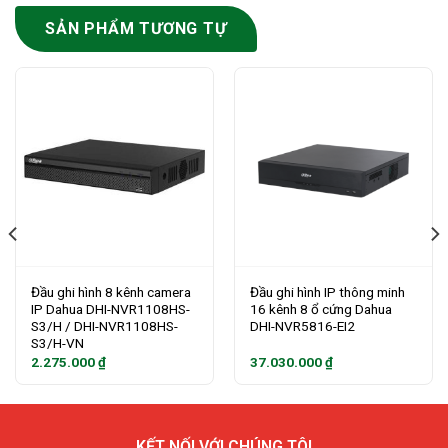
SẢN PHẨM TƯƠNG TỰ
Đầu ghi hình 8 kênh camera
Đầu ghi hình IP thông minh
IP Dahua DHI-NVR1108HS-
16 kênh 8 ổ cứng Dahua
S3/H / DHI-NVR1108HS-
DHI-NVR5816-EI2
S3/H-VN
2.275.000
₫
37.030.000
₫
KẾT NỐI VỚI CHÚNG TÔI