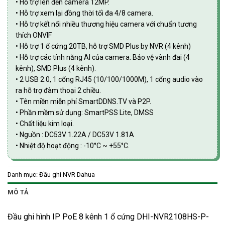
• Hỗ trợ lên đến camera 12MP.
• Hỗ trợ xem lại đồng thời tối đa 4/8 camera.
• Hỗ trợ kết nối nhiều thương hiệu camera với chuẩn tương
thích ONVIF
• Hỗ trợ 1 ổ cứng 20TB, hỗ trợ SMD Plus by NVR (4 kênh)
• Hỗ trợ các tính năng AI của camera: Bảo vệ vành đai (4
kênh), SMD Plus (4 kênh).
• 2 USB 2.0, 1 cổng RJ45 (10/100/1000M), 1 cổng audio vào
ra hỗ trợ đàm thoại 2 chiều.
• Tên miền miễn phí SmartDDNS.TV và P2P.
• Phần mềm sử dụng: SmartPSS Lite, DMSS
• Chất liệu kim loại.
• Nguồn : DC53V 1.22A / DC53V 1.81A
• Nhiệt độ hoạt động : -10°C ~ +55°C.
Danh mục:
Đầu ghi NVR Dahua
MÔ TẢ
Đầu ghi hình IP PoE 8 kênh 1 ổ cứng DHI-NVR2108HS-P-