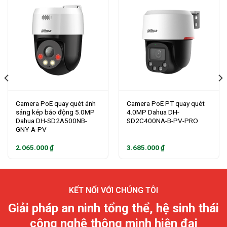
Camera PoE quay quét ánh
Camera PoE PT quay quét
sáng kép báo động 5.0MP
4.0MP Dahua DH-
Dahua DH-SD2A500NB-
SD2C400NA-B-PV-PRO
GNY-A-PV
2.065.000
₫
3.685.000
₫
KẾT NỐI VỚI CHÚNG TÔI
Giải pháp an ninh tổng thể, hệ sinh thái
công nghệ thông minh hiện đại