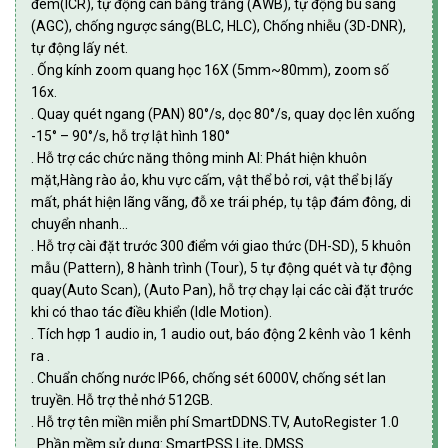
đêm(ICR), tự động cân bằng trắng (AWB), tự động bù sáng
(AGC), chống ngược sáng(BLC, HLC), Chống nhiễu (3D-DNR),
tự động lấy nét.
. Ống kính zoom quang học 16X (5mm~80mm), zoom số
16x.
. Quay quét ngang (PAN) 80°/s, dọc 80°/s, quay dọc lên xuống
-15° – 90°/s, hỗ trợ lật hình 180°
. Hỗ trợ các chức năng thông minh AI: Phát hiện khuôn
mặt,Hàng rào ảo, khu vực cấm, vật thể bỏ rơi, vật thể bị lấy
mất, phát hiện lãng vãng, đỗ xe trái phép, tụ tập đám đông, di
chuyển nhanh…
. Hỗ trợ cài đặt trước 300 điểm với giao thức (DH-SD), 5 khuôn
mẫu (Pattern), 8 hành trình (Tour), 5 tự động quét và tự động
quay(Auto Scan), (Auto Pan), hỗ trợ chạy lại các cài đặt trước
khi có thao tác điều khiển (Idle Motion).
. Tích hợp 1 audio in, 1 audio out, báo động 2 kênh vào 1 kênh
ra .
. Chuẩn chống nước IP66, chống sét 6000V, chống sét lan
truyền. Hỗ trợ thẻ nhớ 512GB.
. Hỗ trợ tên miền miễn phí SmartDDNS.TV, AutoRegister 1.0
. Phần mềm sử dụng: SmartPSS Lite, DMSS