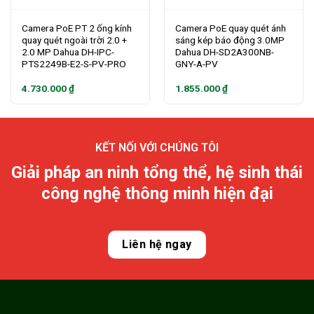
Camera PoE PT 2 ống kính
Camera PoE quay quét ánh
quay quét ngoài trời 2.0 +
sáng kép báo động 3.0MP
2.0 MP Dahua DH-IPC-
Dahua DH-SD2A300NB-
PTS2249B-E2-S-PV-PRO
GNY-A-PV
4.730.000
₫
1.855.000
₫
KẾT NỐI VỚI CHÚNG TÔI
Giải pháp an ninh tổng thể, hệ sinh thái
công nghệ thông minh hiện đại
Liên hệ ngay