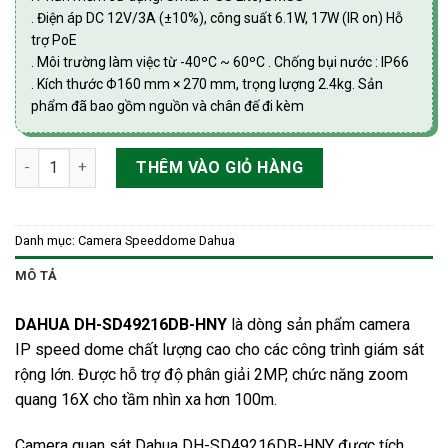
. Điện áp DC 12V/3A (±10%), công suất 6.1W, 17W (IR on) Hỗ
trợ PoE
. Môi trường làm việc từ -40ºC ~ 60ºC . Chống bụi nước : IP66
. Kích thước Φ160 mm × 270 mm, trọng lượng 2.4kg. Sản
phẩm đã bao gồm nguồn và chân đế đi kèm
Camera PTZ 2.0MP ngoài trời quay quét 360 Dahua DH-SD492
THÊM VÀO GIỎ HÀNG
Danh mục:
Camera Speeddome Dahua
MÔ TẢ
DAHUA DH-SD49216DB-HNY
là dòng sản phẩm
camera
IP
speed dome chất lượng cao cho các công trình giám sát
rộng lớn. Được hỗ trợ độ phân giải 2MP, chức năng zoom
quang 16X cho tầm nhìn xa hơn 100m.
Camera quan sát Dahua
DH-SD49216DB-HNY được tích