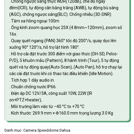
. Chống ngược sáng thực WDR(120dB), chế độ ngày
đêm(ICR), tự động cân bằng trắng (AWB), tự động bù sáng
(AGC), chống ngược sáng(BLC). Chống nhiễu (3D-DNR)
. Tầm xa hồng ngoại 100m
. Ống kính zoom quang học 25X (4.8mm~120mm), zoom số
16x.
. Quay quét ngang (PAN) 360° tốc độ 200°/s, quay dọc lên
xuống 90° 120°/s, hỗ trợ lật hình 180°.
. Hỗ trợ cài đặt trước 300 điểm với giao thức (DH-SD, Pelco-
P/D), 5 khuôn mẫu (Pattern), 8 hành trình (Tour), 5 tự động
quét và tự động quay(Auto Scan), (Auto Pan), hỗ trợ chạy lại
các cài đặt trước khi có thao tác điều khiển (Idle Motion).
. Tích hợp 1 dây audio in.
. Chuẩn chống nước IP66.
. Điện áp DC 12V/3A, công suất 10W, 22W (IR
on+PTZ+heater),
. Môi trường làm việc từ –40 °C to +70 °C
. Kích thước: 269.9 mm × Φ160.0 mm trọng lượng 3.0 Kg
Danh mục:
Camera Speeddome Dahua