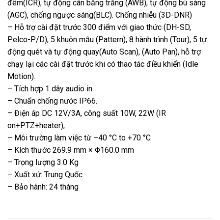
đêm(ICR), tự động cân bằng trắng (AWB), tự động bù sáng
(AGC), chống ngược sáng(BLC). Chống nhiễu (3D-DNR)
– Hỗ trợ cài đặt trước 300 điểm với giao thức (DH-SD,
Pelco-P/D), 5 khuôn mẫu (Pattern), 8 hành trình (Tour), 5 tự
động quét và tự động quay(Auto Scan), (Auto Pan), hỗ trợ
chạy lại các cài đặt trước khi có thao tác điều khiển (Idle
Motion).
– Tích hợp 1 dây audio in.
– Chuẩn chống nước IP66.
– Điện áp DC 12V/3A, công suất 10W, 22W (IR
on+PTZ+heater),
– Môi trường làm việc từ –40 °C to +70 °C
– Kích thước 269.9 mm × Φ160.0 mm
– Trọng lượng 3.0 Kg
– Xuất xứ: Trung Quốc
– Bảo hành: 24 tháng