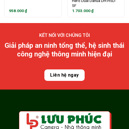
Hero Dual Dahua DH-H5D-
5F
958.000
₫
1.703.000
₫
KẾT NỐI VỚI CHÚNG TÔI
Giải pháp an ninh tổng thể, hệ sinh thái
công nghệ thông minh hiện đại
Liên hệ ngay