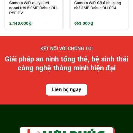
Camera WiFi quay quét
Camera WiFi Cố định trong
ngoài trời 5.0MP Dahua DH-
nhà 3MP Dahua DH-C3A
P5B-PV
2.140.000
₫
663.000
₫
KẾT NỐI VỚI CHÚNG TÔI
Giải pháp an ninh tổng thể, hệ sinh thái
công nghệ thông minh hiện đại
Liên hệ ngay