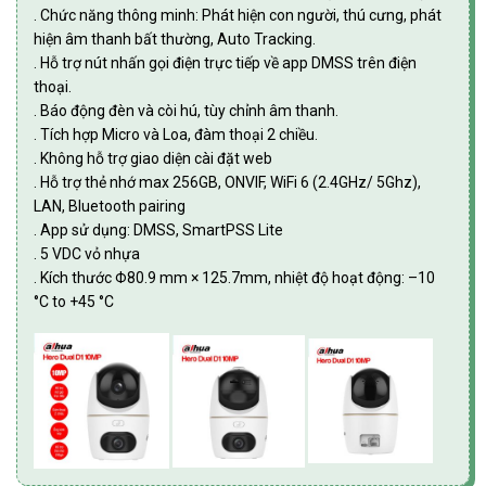
. Chức năng thông minh: Phát hiện con người, thú cưng, phát
hiện âm thanh bất thường, Auto Tracking.
. Hỗ trợ nút nhấn gọi điện trực tiếp về app DMSS trên điện
thoại.
. Báo động đèn và còi hú, tùy chỉnh âm thanh.
. Tích hợp Micro và Loa, đàm thoại 2 chiều.
. Không hỗ trợ giao diện cài đặt web
. Hỗ trợ thẻ nhớ max 256GB, ONVIF, WiFi 6 (2.4GHz/ 5Ghz),
LAN, Bluetooth pairing
. App sử dụng: DMSS, SmartPSS Lite
. 5 VDC vỏ nhựa
. Kích thước Φ80.9 mm × 125.7mm, nhiệt độ hoạt động: –10
°C to +45 °C