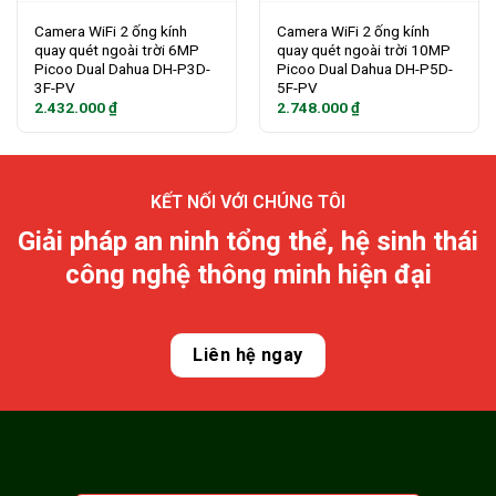
Camera WiFi 2 ống kính
Camera WiFi 2 ống kính
quay quét ngoài trời 6MP
quay quét ngoài trời 10MP
Picoo Dual Dahua DH-P3D-
Picoo Dual Dahua DH-P5D-
3F-PV
5F-PV
2.432.000
₫
2.748.000
₫
KẾT NỐI VỚI CHÚNG TÔI
Giải pháp an ninh tổng thể, hệ sinh thái
công nghệ thông minh hiện đại
Liên hệ ngay