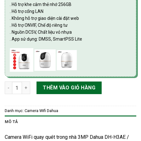
. Hỗ trợ khe cắm thẻ nhớ 256GB
. Hỗ trợ cổng LAN
. Không hỗ trợ giao diện cài đặt web
. Hỗ trợ ONVIF, Chế độ riêng tư
. Nguồn DC5V, Chất liệu vỏ nhựa
. App sử dụng: DMSS, SmartPSS Lite
Camera WiFi quay quét trong nhà 3MP Dahua DH-H3AE / DH-H
THÊM VÀO GIỎ HÀNG
Danh mục:
Camera Wifi Dahua
MÔ TẢ
Camera WiFi quay quét trong nhà 3MP Dahua DH-H3AE /