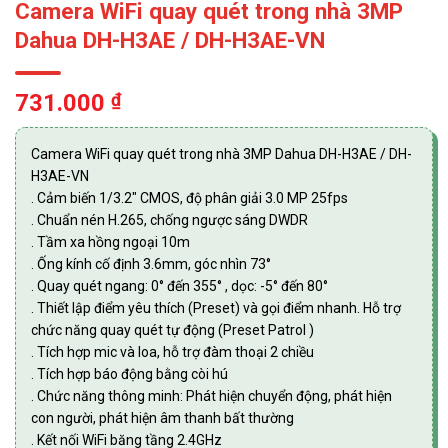
Camera WiFi quay quét trong nhà 3MP
Dahua DH-H3AE / DH-H3AE-VN
731.000
₫
Camera WiFi quay quét trong nhà 3MP Dahua DH-H3AE / DH-
H3AE-VN
. Cảm biến 1/3.2″ CMOS, độ phân giải 3.0 MP 25fps
. Chuẩn nén H.265, chống ngược sáng DWDR
. Tầm xa hồng ngoại 10m
. Ống kính cố định 3.6mm, góc nhìn 73°
. Quay quét ngang: 0° đến 355° , dọc: -5° đến 80°
. Thiết lập điểm yêu thích (Preset) và gọi điểm nhanh. Hỗ trợ
chức năng quay quét tự động (Preset Patrol )
. Tích hợp mic và loa, hỗ trợ đàm thoại 2 chiều
. Tích hợp báo động bằng còi hú
. Chức năng thông minh: Phát hiện chuyển động, phát hiện
con người, phát hiện âm thanh bất thường
. Kết nối WiFi băng tầng 2.4GHz