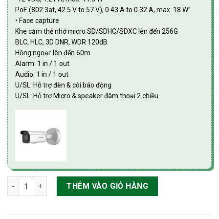
PoE (802.3at, 42.5 V to 57 V), 0.43 A to 0.32 A, max. 18 W”
• Face capture
Khe cắm thẻ nhớ micro SD/SDHC/SDXC lên đến 256G
BLC, HLC, 3D DNR, WDR 120dB
Hồng ngoại: lên đến 60m
Alarm: 1 in / 1 out
Audio: 1 in / 1 out
U/SL: Hỗ trợ đèn & còi báo động
U/SL: Hỗ trợ Micro & speaker đàm thoại 2 chiều
Camera IP thân ZOOM chống báo động giả 4MP hỗ trợ còi & đ
THÊM VÀO GIỎ HÀNG