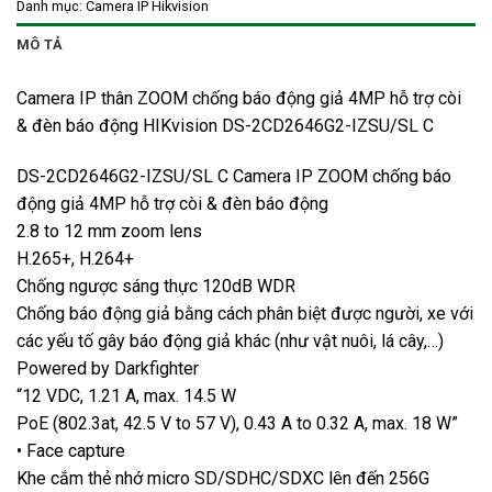
Danh mục:
Camera IP Hikvision
MÔ TẢ
Camera IP thân ZOOM chống báo động giả 4MP hỗ trợ còi
& đèn báo động HIKvision DS-2CD2646G2-IZSU/SL C
DS-2CD2646G2-IZSU/SL C Camera IP ZOOM chống báo
động giả 4MP hỗ trợ còi & đèn báo động
2.8 to 12 mm zoom lens
H.265+, H.264+
Chống ngược sáng thực 120dB WDR
Chống báo động giả bằng cách phân biệt được người, xe với
các yếu tố gây báo động giả khác (như vật nuôi, lá cây,…)
Powered by Darkfighter
“12 VDC, 1.21 A, max. 14.5 W
PoE (802.3at, 42.5 V to 57 V), 0.43 A to 0.32 A, max. 18 W”
• Face capture
Khe cắm thẻ nhớ micro SD/SDHC/SDXC lên đến 256G