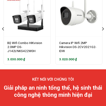
Bộ Wifi Combo HIKvision
Camera IP Wifi 2MP
2.0MP DS-
Hikvision DS-2CV2021G2-
J142I/NKS422W0H
IDW
3.030.000
₫
3.020.000
₫
KẾT NỐI VỚI CHÚNG TÔI
Giải pháp an ninh tổng thể, hệ sinh thái
công nghệ thông minh hiện đại