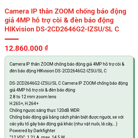
Camera IP thân ZOOM chống báo động
giả 4MP hỗ trợ còi & đèn báo động
HIKvision DS-2CD2646G2-IZSU/SL C
12.860.000
₫
Camera IP thân ZOOM chống báo động giả 4MP hỗ trợ còi &
đèn báo động HIKvision DS-2CD2646G2-IZSU/SL C
DS-2CD2646G2-IZSU/SL C Camera IP ZOOM chống báo động
giả 4MP hỗ trợ còi & đèn báo động
2.8 to 12 mm zoom lens
H.265+, H.264+
Chống ngược sáng thực 120dB WDR
Chống báo động giả bằng cách phân biệt được người, xe với
các yếu tố gây báo động giả khác (như vật nuôi, lá cây,…)
Powered by Darkfighter
“12 VDC, 1.21 A, max. 14.5 W