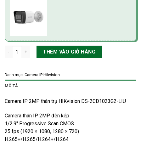
Camera IP 2MP thân trụ HIKvision DS-2CD1023G2-LIU số lượng
THÊM VÀO GIỎ HÀNG
Danh mục:
Camera IP Hikvision
MÔ TẢ
Camera IP 2MP thân trụ HIKvision DS-2CD1023G2-LIU
Camera thân IP 2MP đèn kép
1/2.9″ Progressive Scan CMOS
25 fps (1920 × 1080, 1280 × 720)
H.265+/H.265/H.264+/H.264