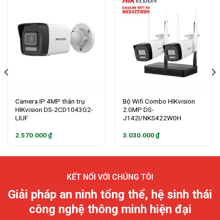
Camera IP 4MP thân trụ
Bộ Wifi Combo HIKvision
HIKvision DS-2CD1043G2-
2.0MP DS-
LIUF
J142I/NKS422W0H
2.570.000
₫
3.030.000
₫
KẾT NỐI VỚI CHÚNG TÔI
Giải pháp an ninh tổng thể, hệ sinh thái
công nghệ thông minh hiện đại