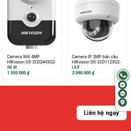
Camera Wifi 4MP
Camera IP 2MP bán cầu
HIKvision DS-2CD2443G2-
HIKvision DS-2CD1123G2-
IW W
LIUF
1.550.000
₫
2.090.000
₫
Liên hệ ngay