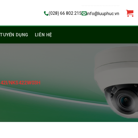
(028) 66 802 215
info@luuphuc.vn
TUYỂN DỤNG
LIÊN HỆ
J142I/NKS422W03H