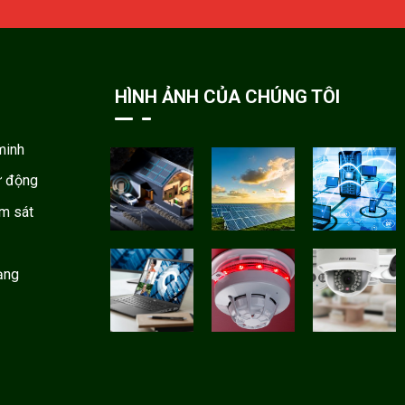
HÌNH ẢNH CỦA CHÚNG TÔI
minh
ự động
ám sát
ạng