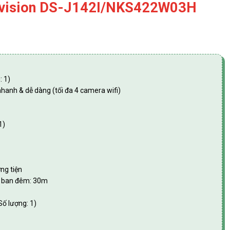
Kvision DS-J142I/NKS422W03H
: 1)
nhanh & dễ dàng (tối đa 4 camera wifi)
1)
ng tiện
àu ban đêm: 30m
ố lượng: 1)