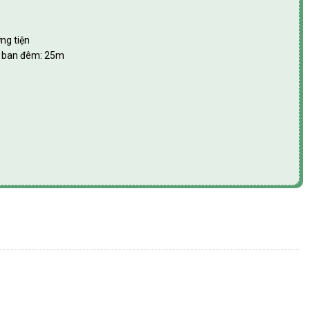
ng tiện
àu ban đêm: 25m
22W03H số lượng