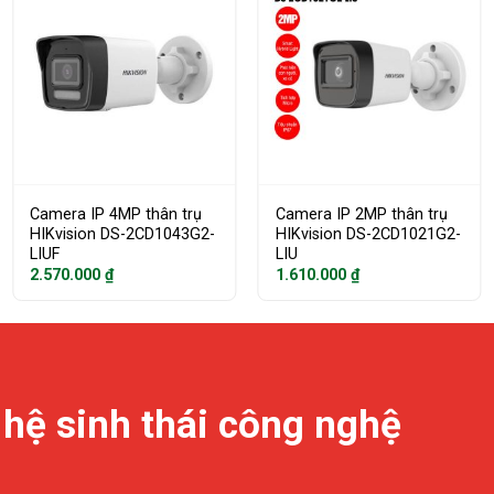
Camera IP 4MP thân trụ
Camera IP 2MP thân trụ
HIKvision DS-2CD1043G2-
HIKvision DS-2CD1021G2-
LIUF
LIU
2.570.000
₫
1.610.000
₫
 hệ sinh thái công nghệ