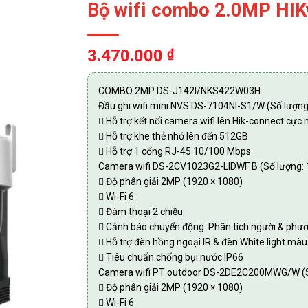
Bộ wifi combo 2.0MP HI
3.470.000
₫
COMBO 2MP DS-J142I/NKS422W03H
Đầu ghi wifi mini NVS DS-7104NI-S1/W (Số lượng
 Hỗ trợ kết nối camera wifi lên Hik-connect cực 
 Hỗ trợ khe thẻ nhớ lên đến 512GB
 Hỗ trợ 1 cổng RJ-45 10/100 Mbps
Camera wifi DS-2CV1023G2-LIDWF B (Số lượng: 
 Độ phân giải 2MP (1920 × 1080)
 Wi-Fi 6
 Đàm thoại 2 chiều
 Cảnh báo chuyển động: Phân tích người & phươ
 Hỗ trợ đèn hồng ngoại IR & đèn White light m
 Tiêu chuẩn chống bụi nước IP66
Camera wifi PT outdoor DS-2DE2C200MWG/W (S
 Độ phân giải 2MP (1920 × 1080)
 Wi-Fi 6