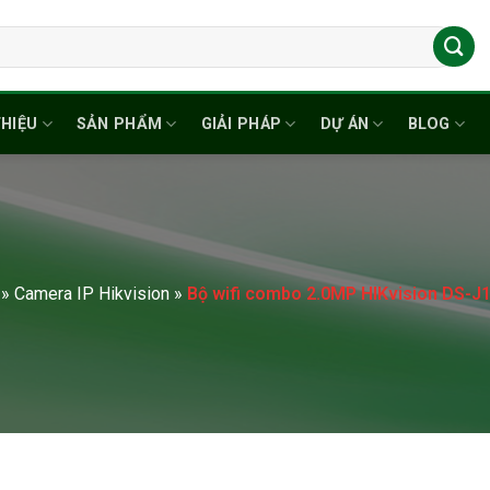
THIỆU
SẢN PHẨM
GIẢI PHÁP
DỰ ÁN
BLOG
»
Camera IP Hikvision
»
Bộ wifi combo 2.0MP HIKvision DS-