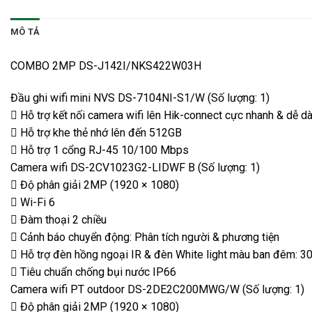
MÔ TẢ
COMBO 2MP DS-J142I/NKS422W03H
Đầu ghi wifi mini NVS DS-7104NI-S1/W (Số lượng: 1)
 Hỗ trợ kết nối camera wifi lên Hik-connect cực nhanh & dễ dà
 Hỗ trợ khe thẻ nhớ lên đến 512GB
 Hỗ trợ 1 cổng RJ-45 10/100 Mbps
Camera wifi DS-2CV1023G2-LIDWF B (Số lượng: 1)
 Độ phân giải 2MP (1920 × 1080)
 Wi-Fi 6
 Đàm thoại 2 chiều
 Cảnh báo chuyển động: Phân tích người & phương tiện
 Hỗ trợ đèn hồng ngoại IR & đèn White light màu ban đêm: 3
 Tiêu chuẩn chống bụi nước IP66
Camera wifi PT outdoor DS-2DE2C200MWG/W (Số lượng: 1)
 Độ phân giải 2MP (1920 × 1080)