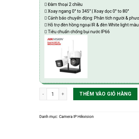
 Đàm thoại 2 chiều
 Xoay ngang 0° to 345° | Xoay dọc 0° to 80°
 Cảnh báo chuyển động: Phân tích người & phươ
 Hỗ trợ đèn hồng ngoại IR & đèn White light m
 Tiêu chuẩn chống bụi nước IP66
Bộ wifi combo 2.0MP HIKvision DS-J142I/NKS4
THÊM VÀO GIỎ HÀNG
Danh mục:
Camera IP Hikvision