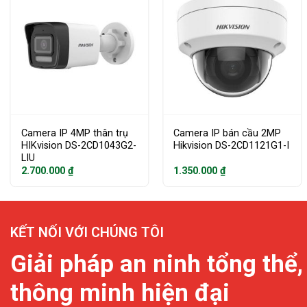
Camera IP 4MP thân trụ
Camera IP bán cầu 2MP
HIKvision DS-2CD1043G2-
Hikvision DS-2CD1121G1-I
LIU
2.700.000
₫
1.350.000
₫
KẾT NỐI VỚI CHÚNG TÔI
Giải pháp an ninh tổng thể,
thông minh hiện đại