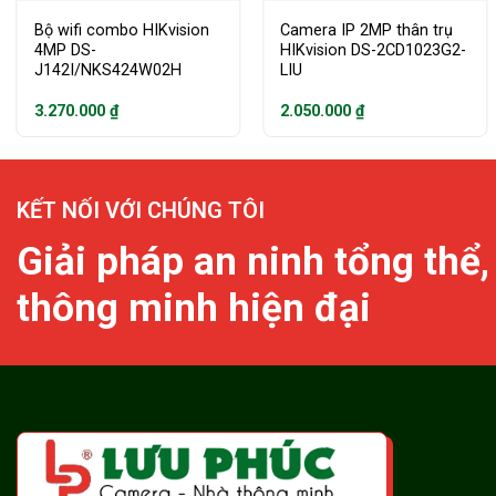
Bộ wifi combo HIKvision
Camera IP 2MP thân trụ
4MP DS-
HIKvision DS-2CD1023G2-
J142I/NKS424W02H
LIU
3.270.000
₫
2.050.000
₫
KẾT NỐI VỚI CHÚNG TÔI
Giải pháp an ninh tổng thể,
thông minh hiện đại