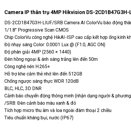
Camera IP thân trụ 4MP Hikvision DS-2CD1B47G3H-
DS-2CD1B47G3H-LIUF/SRB Camera AI ColorVu báo động thân 
1/1.8″ Progressive Scan CMOS
Chip ColorVu công nghệ HikAI-ISP cao cấp kết hợp ống kính k
Độ nhạy sáng Color: 0.0001 Lux @ (F1.0, AGC ON)
Độ phân giải 4MP (2560 × 1440)
Đèn hồng ngoại & ánh sáng trắng lên đến 50m
Công nghệ nén H.265+
Hỗ trợ khe cắm thẻ nhớ lên đến 512GB
Chống ngược sáng thực WDR 120dB
BLC, HLC, 3D DNR
Cảnh báo chuyển động thông minh (nhận dạng người & phương 
/SRB: Đèn cảnh báo màu xanh & đỏ
Tích hợp micro thu âm và loa ngoài đàm thoại 2 chiều
Tiêu chuẩn kháng bụi, nước (IP67)