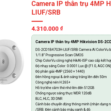
Camera IP thân trụ 4MP 
LIUF/SRB
4.310.000
₫
Camera IP thân trụ 4MP Hikvision DS-2
DS-2CD1B47G3H-LIUF/SRB Camera AI ColorVu bá
1/1.8″ Progressive Scan CMOS
Chip ColorVu công nghệ HikAI-ISP cao cấp kết hợ
Độ nhạy sáng Color: 0.0001 Lux @ (F1.0, AGC ON
Độ phân giải 4MP (2560 × 1440)
Đèn hồng ngoại & ánh sáng trắng lên đến 50m
Công nghệ nén H.265+
Hỗ trợ khe cắm thẻ nhớ lên đến 512GB
Chống ngược sáng thực WDR 120dB
BLC, HLC, 3D DNR
Cảnh báo chuyển động thông minh (nhận dạng ng
/SRB: Đèn cảnh báo màu xanh & đỏ