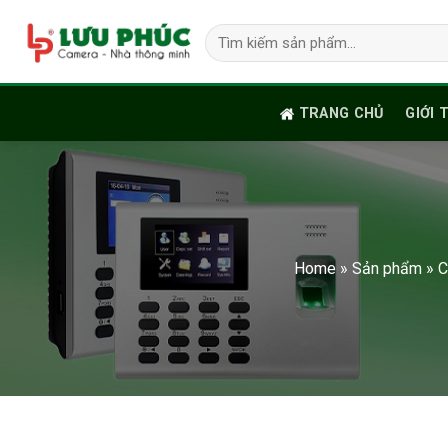
Skip
Tìm
to
kiếm:
content
TRANG CHỦ
GIỚI 
Home
»
Sản phẩm
»
C