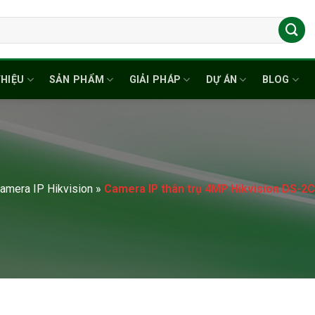
THIỆU
SẢN PHẨM
GIẢI PHÁP
DỰ ÁN
BLOG
amera IP Hikvision
»
Camera IP thân trụ 4MP Hikvision DS-