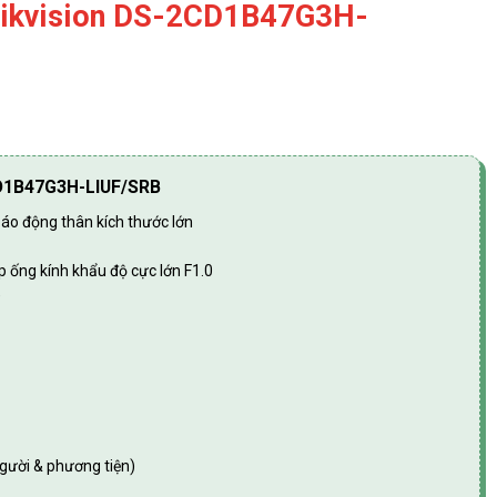
Hikvision DS-2CD1B47G3H-
CD1B47G3H-LIUF/SRB
o động thân kích thước lớn
p ống kính khẩu độ cực lớn F1.0
)
ười & phương tiện)