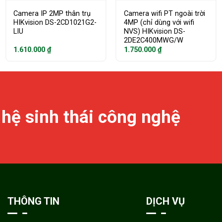
Camera IP 2MP thân trụ
Camera wifi PT ngoài trời
HIKvision DS-2CD1021G2-
4MP (chỉ dùng với wifi
LIU
NVS) HIKvision DS-
2DE2C400MWG/W
1.610.000
₫
1.750.000
₫
 hệ sinh thái công nghệ
THÔNG TIN
DỊCH VỤ