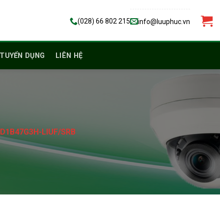
(028) 66 802 215
info@luuphuc.vn
TUYỂN DỤNG
LIÊN HỆ
2CD1B47G3H-LIUF/SRB