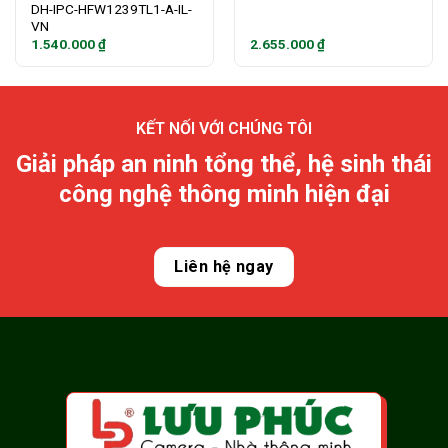
DH-IPC-HFW1239TL1-A-IL-
VN
1.540.000
₫
2.655.000
₫
KẾT NỐI VỚI CHÚNG TÔI
Giải pháp an ninh tổng thể, hệ sinh thái
công nghệ thông minh hiện đại
Liên hệ ngay