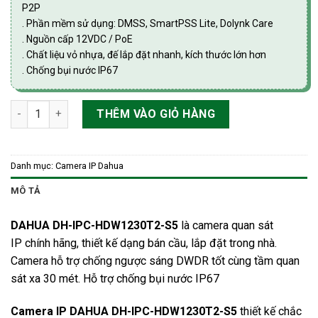
P2P
. Phần mềm sử dụng: DMSS, SmartPSS Lite, Dolynk Care
. Nguồn cấp 12VDC / PoE
. Chất liệu vỏ nhựa, đế lắp đặt nhanh, kích thước lớn hơn
. Chống bụi nước IP67
Camera Dome 2MP Dahua DH-IPC-HDW1230T2-S5 / DH-IPC-HD
THÊM VÀO GIỎ HÀNG
Danh mục:
Camera IP Dahua
MÔ TẢ
DAHUA DH-IPC-HDW1230T2-S5
là
camera quan sát
IP
chính hãng, thiết kế dạng bán cầu, lắp đặt trong nhà.
Camera hỗ trợ chống ngược sáng DWDR tốt cùng tầm quan
sát xa 30 mét. Hỗ trợ chống bụi nước IP67
Camera IP DAHUA DH-IPC-HDW1230T2-S5
thiết kế chắc