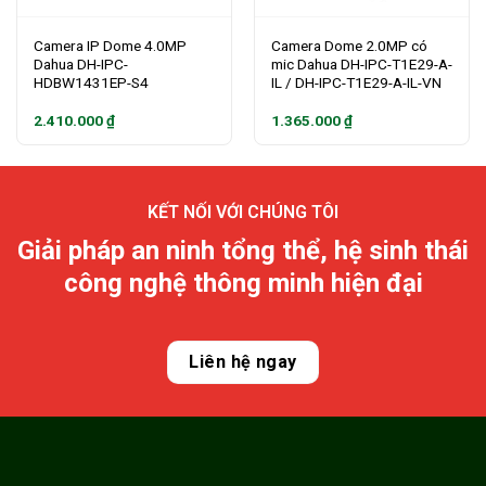
Camera IP Dome 4.0MP
Camera Dome 2.0MP có
Dahua DH-IPC-
mic Dahua DH-IPC-T1E29-A-
HDBW1431EP-S4
IL / DH-IPC-T1E29-A-IL-VN
2.410.000
₫
1.365.000
₫
KẾT NỐI VỚI CHÚNG TÔI
Giải pháp an ninh tổng thể, hệ sinh thái
công nghệ thông minh hiện đại
Liên hệ ngay