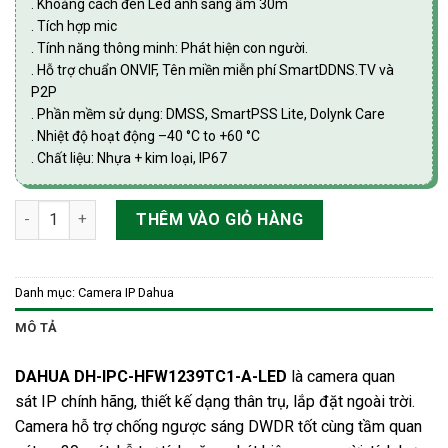
. Khoảng cách đèn Led ánh sáng ấm 30m
. Tích hợp mic
. Tính năng thông minh: Phát hiện con người.
. Hỗ trợ chuẩn ONVIF, Tên miền miễn phí SmartDDNS.TV và
P2P
. Phần mềm sử dụng: DMSS, SmartPSS Lite, Dolynk Care
. Nhiệt độ hoạt động –40 °C to +60 °C
. Chất liệu: Nhựa + kim loại, IP67
Camera IP Full Color thân 2MP Dahua DH-IPC-HFW1239TC1-A-
THÊM VÀO GIỎ HÀNG
Danh mục:
Camera IP Dahua
MÔ TẢ
DAHUA DH-IPC-HFW1239TC1-A-LED
là
camera quan
sát
IP chính hãng, thiết kế dạng thân trụ, lắp đặt ngoài trời.
Camera hỗ trợ chống ngược sáng DWDR tốt cùng tầm quan