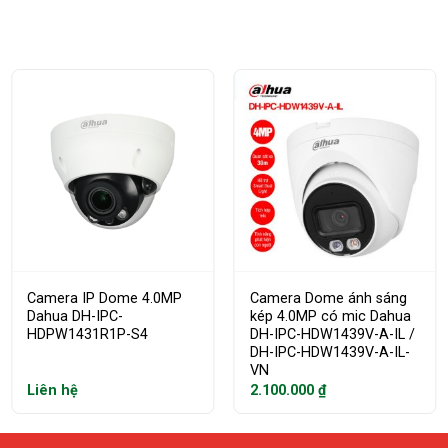
Camera IP Dome 4.0MP
Camera Dome ánh sáng
Dahua DH-IPC-
kép 4.0MP có mic Dahua
HDPW1431R1P-S4
DH-IPC-HDW1439V-A-IL /
DH-IPC-HDW1439V-A-IL-
VN
Liên hệ
2.100.000
₫