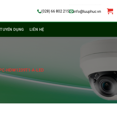
(028) 66 802 215
info@luuphuc.vn
TUYỂN DỤNG
LIÊN HỆ
-IPC-HDW1239T1-A-LED