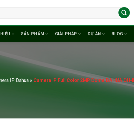
THIỆU
SẢN PHẨM
GIẢI PHÁP
DỰ ÁN
BLOG
era IP Dahua
»
Camera IP Full Color 2MP Dome DAHUA DH