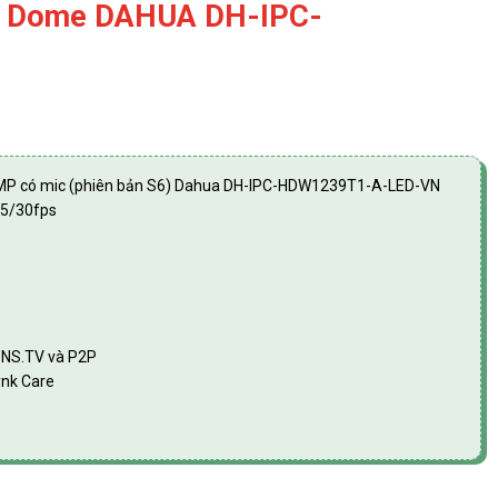
MP Dome DAHUA DH-IPC-
2.0MP có mic (phiên bản S6) Dahua DH-IPC-HDW1239T1-A-LED-VN
25/30fps
DDNS.TV và P2P
ynk Care
PC-HDW1239T1-A-LED số lượng