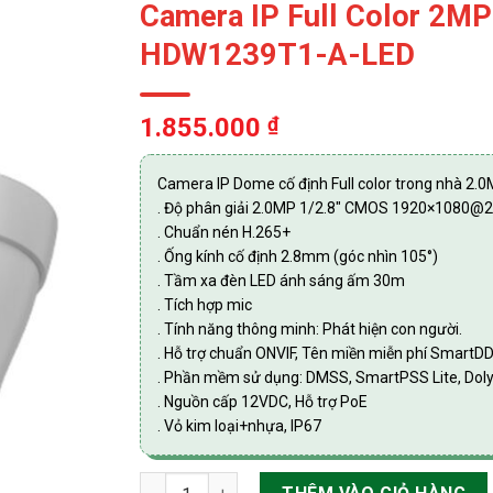
Camera IP Full Color 2
HDW1239T1-A-LED
1.855.000
₫
Camera IP Dome cố định Full color trong nhà 
. Độ phân giải 2.0MP 1/2.8″ CMOS 1920×1080@
. Chuẩn nén H.265+
. Ống kính cố định 2.8mm (góc nhìn 105°)
. Tầm xa đèn LED ánh sáng ấm 30m
. Tích hợp mic
. Tính năng thông minh: Phát hiện con người.
. Hỗ trợ chuẩn ONVIF, Tên miền miễn phí Smart
. Phần mềm sử dụng: DMSS, SmartPSS Lite, Dol
. Nguồn cấp 12VDC, Hỗ trợ PoE
. Vỏ kim loại+nhựa, IP67
Camera IP Full Color 2MP Dome DAHUA DH-I