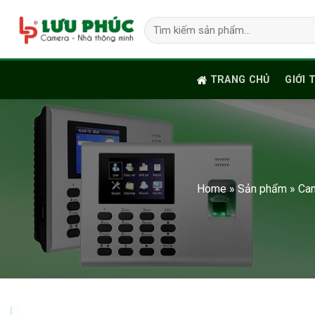
Skip
Tìm
to
kiếm:
content
TRANG CHỦ
GIỚI 
Home
»
Sản phẩm
»
Cam