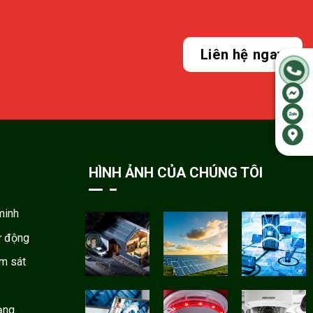
Liên hệ ngay
HÌNH ẢNH CỦA CHÚNG TÔI
minh
ự động
ám sát
ạng