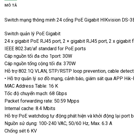
MÔ TẢ
Switch mạng thông minh 24 cổng PoE Gigabit HIKvision DS-
Switch quản lý PoE Gigabit
24 x gigabit PoE RJ45 port, 2 × gigabit RJ45 port, 2 x gigabit f
IEEE 802.3at/af standard for PoE ports
Cáp nguồn tối đa cho 1port: 30W
Cáp nguồn tổng cộng tối đa: 370W
Hỗ trợ 802.1Q VLAN, STP/RSTP loop prevention, cable detect
• Hỗ trợ quản lý sơ đồ mạng, cảnh báo, giám sát qua APP Hik-
MAC Address Table: 16 K
Tốc độ chuyển mạch: 68 Gbps
Packet forwarding rate: 50.59 Mpps
Internal cache: 8.4 Mbits
Hỗ trợ PoE watchdog tự động phát hiện và khởi động lại port b
Nguồn sử dụng: 100-240 VAC, 50/60 Hz, Max. 6.3 A
Chống sét 6 KV