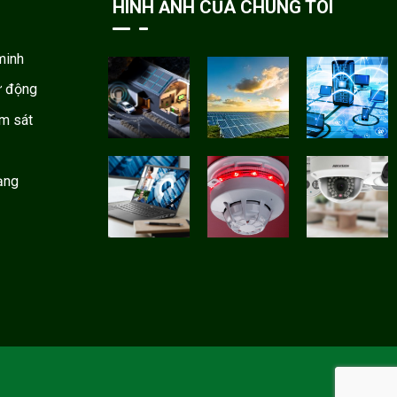
HÌNH ẢNH CỦA CHÚNG TÔI
minh
ự động
ám sát
ạng