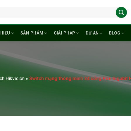
THIỆU
SẢN PHẨM
GIẢI PHÁP
DỰ ÁN
BLOG
ch Hikvision
»
Switch mạng thông minh 24 cổng PoE Gigabit 