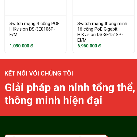
Switch mạng 4 cổng POE
Switch mạng thông minh
HIKvision DS-3E0106P-
16 cổng PoE Gigabit
E/M
HIKvision DS-3E1518P-
EI/M
1.090.000
₫
6.960.000
₫
KẾT NỐI VỚI CHÚNG TÔI
Giải pháp an ninh tổng thể,
thông minh hiện đại