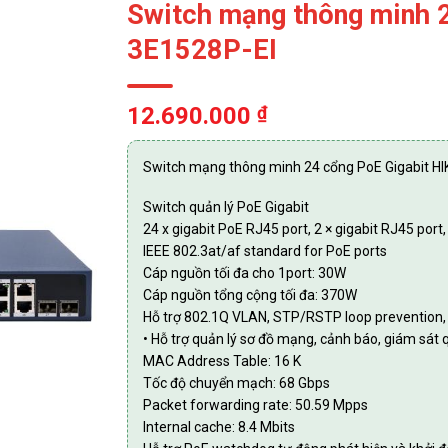
Switch mạng thông minh 2
3E1528P-EI
12.690.000
₫
Switch mạng thông minh 24 cổng PoE Gigabit HI
Switch quản lý PoE Gigabit
24 x gigabit PoE RJ45 port, 2 × gigabit RJ45 port, 
IEEE 802.3at/af standard for PoE ports
Cáp nguồn tối đa cho 1port: 30W
Cáp nguồn tổng cộng tối đa: 370W
Hỗ trợ 802.1Q VLAN, STP/RSTP loop prevention, 
• Hỗ trợ quản lý sơ đồ mạng, cảnh báo, giám sát
MAC Address Table: 16 K
Tốc độ chuyển mạch: 68 Gbps
Packet forwarding rate: 50.59 Mpps
Internal cache: 8.4 Mbits