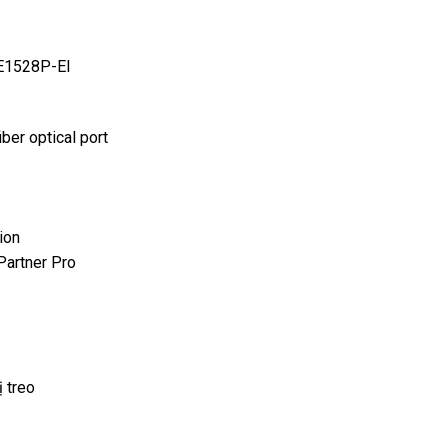
3E1528P-EI
iber optical port
ion
Partner Pro
ị treo