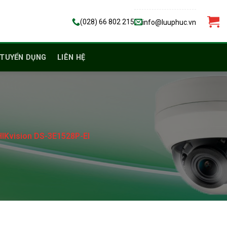
(028) 66 802 215
info@luuphuc.vn
TUYỂN DỤNG
LIÊN HỆ
HIKvision DS-3E1528P-EI