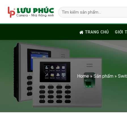
Skip
Tìm
to
kiếm:
content
TRANG CHỦ
GIỚI 
Home
»
Sản phẩm
»
Swit