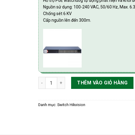
Hỗ trợ PoE watchdog tự động phát hiện và khởi độn
Nguồn sử dụng: 100-240 VAC, 50/60 Hz, Max. 6.
Chống sét 6 KV
Cấp nguồn lên đến 300m.
Switch mạng thông minh 24 cổng PoE Gigabit 
THÊM VÀO GIỎ HÀNG
Danh mục:
Switch Hikvision