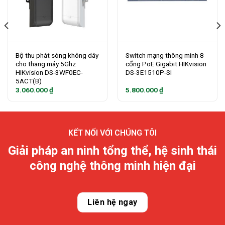
Bộ thu phát sóng không dây
Switch mạng thông minh 8
cho thang máy 5Ghz
cổng PoE Gigabit HIKvision
HIKvision DS-3WF0EC-
DS-3E1510P-SI
5ACT(B)
3.060.000
₫
5.800.000
₫
KẾT NỐI VỚI CHÚNG TÔI
Giải pháp an ninh tổng thể, hệ sinh thái
công nghệ thông minh hiện đại
Liên hệ ngay