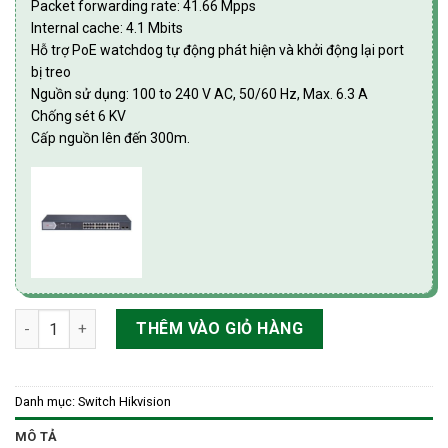
Packet forwarding rate: 41.66 Mpps
Internal cache: 4.1 Mbits
Hỗ trợ PoE watchdog tự động phát hiện và khởi động lại port
bị treo
Nguồn sử dụng: 100 to 240 V AC, 50/60 Hz, Max. 6.3 A
Chống sét 6 KV
Cấp nguồn lên đến 300m.
Switch mạng thông minh 24 cổng PoE Gigabit HIKvision DS-3E
THÊM VÀO GIỎ HÀNG
Danh mục:
Switch Hikvision
MÔ TẢ