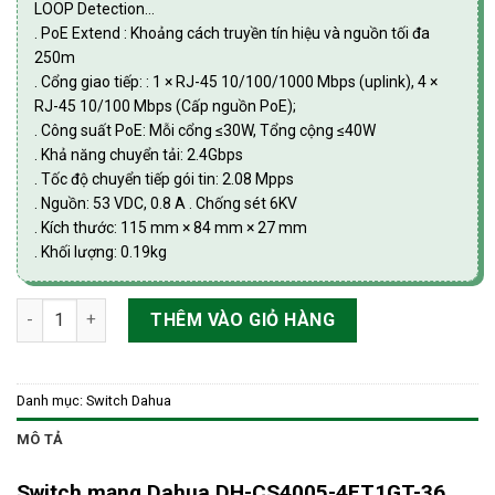
LOOP Detection…
. PoE Extend : Khoảng cách truyền tín hiệu và nguồn tối đa
250m
. Cổng giao tiếp: : 1 × RJ-45 10/100/1000 Mbps (uplink), 4 ×
RJ-45 10/100 Mbps (Cấp nguồn PoE);
. Công suất PoE: Mỗi cổng ≤30W, Tổng cộng ≤40W
. Khả năng chuyển tải: 2.4Gbps
. Tốc độ chuyển tiếp gói tin: 2.08 Mpps
. Nguồn: 53 VDC, 0.8 A . Chống sét 6KV
. Kích thước: 115 mm × 84 mm × 27 mm
. Khối lượng: 0.19kg
Switch Cloud 5 cổng DAHUA DH-CS4005-4ET1GT-36 số lượng
THÊM VÀO GIỎ HÀNG
Danh mục:
Switch Dahua
MÔ TẢ
Switch mạng Dahua DH-CS4005-4ET1GT-36