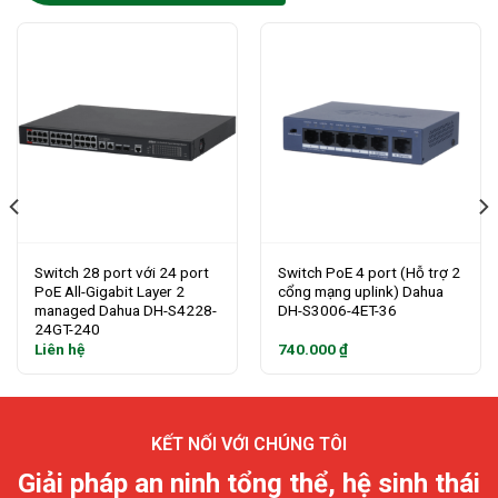
Switch 28 port với 24 port
Switch PoE 4 port (Hỗ trợ 2
PoE All-Gigabit Layer 2
cổng mạng uplink) Dahua
managed Dahua DH-S4228-
DH-S3006-4ET-36
24GT-240
Liên hệ
740.000
₫
KẾT NỐI VỚI CHÚNG TÔI
Giải pháp an ninh tổng thể, hệ sinh thái