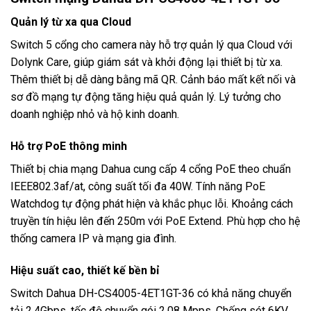
Quản lý từ xa qua Cloud
Switch 5 cổng cho camera này hỗ trợ quản lý qua Cloud với
Dolynk Care, giúp giám sát và khởi động lại thiết bị từ xa.
Thêm thiết bị dễ dàng bằng mã QR. Cảnh báo mất kết nối và
sơ đồ mạng tự động tăng hiệu quả quản lý. Lý tưởng cho
doanh nghiệp nhỏ và hộ kinh doanh.
Hỗ trợ PoE thông minh
Thiết bị chia mạng Dahua cung cấp 4 cổng PoE theo chuẩn
IEEE802.3af/at, công suất tối đa 40W. Tính năng PoE
Watchdog tự động phát hiện và khắc phục lỗi. Khoảng cách
truyền tín hiệu lên đến 250m với PoE Extend. Phù hợp cho hệ
thống camera IP và mạng gia đình.
Hiệu suất cao, thiết kế bền bỉ
Switch Dahua DH-CS4005-4ET1GT-36 có khả năng chuyển
tải 2.4Gbps, tốc độ chuyển gói 2.08 Mpps. Chống sét 6KV