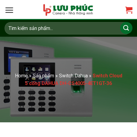
Skip
to
content
Tìm
kiếm:
Home
»
Sản phẩm
»
Switch Dahua
»
Switch Cloud
5 cổng DAHUA DH-CS4005-4ET1GT-36