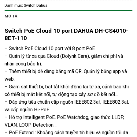
Danh mục:
Switch Dahua
MÔ TẢ
Switch PoE Cloud 10 port DAHUA DH-CS4010-
8ET-110
– Switch PoE Cloud 10 port với 8 port PoE
– Quản lý từ xa qua Cloud (Dolynk Care), giảm chi phí và
nhân công bảo trì.
– Thêm thiết bị dễ dàng bằng mã QR, Quản lý bằng app và
web.
– Giám sát thiết bị, bật tắt khởi động lại từ xa, cảnh báo khi
có thiết bị mất kết nối, tự động tạo cây sơ đồ kết nối…
– Đáp ứng tiêu chuẩn cấp nguồn IEEE802.3af, IEEE802.3at,
và cấp nguồn Hi-PoE.
– Hỗ trợ Intelligent PoE, PoE Watchdog, giao thức LLDP,
VLAN, LOOP Detection…
– PoE Extend : Khoảng cách truyền tín hiệu và nguồn tối đa