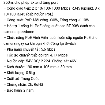
250m, cho phép Extend từng port.
– Cổng giao tiếp: 2 x 10/100/1000 Mbps RJ45 (uplink), 8 x
10/100 RJ45 (cấp nguồn PoE)
– Công suất PoE: Mỗi cổng ≤30W, Tổng cộng ≤110W
– Hỗ trợ 1 cổng Hi-PoE công suất cao BT 90W dành cho
camera speedome
– Chức năng PoE Vĩnh Viễn: Luôn luôn cấp nguồn PoE cho
camera ngay cả khi bạn khởi động lại Switch.
– Khả năng chuyển tải: 5.6 Gbps
– Tốc độ chuyển tiếp gói tin: 4.17 Mbps
– Nguồn cấp: 54V DC/ 2.22A. Chống sét 4KV
– Kích thước: 190 mm × 106 mm × 30 mm
– Khối lượng: 0.5kg
– Xuất xứ: Trung Quốc.
– Chứng nhận: CE, RoHS
– Bảo hành: 2 năm.