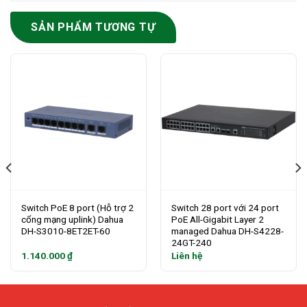
SẢN PHẨM TƯƠNG TỰ
Switch PoE 8 port (Hỗ trợ 2
Switch 28 port với 24 port
cổng mạng uplink) Dahua
PoE All-Gigabit Layer 2
DH-S3010-8ET2ET-60
managed Dahua DH-S4228-
24GT-240
1.140.000
₫
Liên hệ