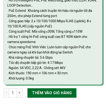
. Hỗ trợ Intelligent PoE, PoE Watchdog, giao thức LLDP, VLAN,
LOOP Detection…
. PoE Extend : Khoảng cách truyền tín hiệu và nguồn tối đa
250m, cho phép Extend từng port.
. Cổng giao tiếp: 2 x 10/100/1000 Mbps RJ45 (uplink), 8 x
10/100 RJ45 (cấp nguồn PoE)
. Công suất PoE: Mỗi cổng ≤30W, Tổng cộng ≤110W
. Hỗ trợ 1 cổng Hi-PoE công suất cao BT 90W dành cho
camera speedome
. Chức năng PoE Vĩnh Viễn: Luôn luôn cấp nguồn PoE cho
camera ngay cả khi bạn khởi động lại Switch.
. Khả năng chuyển tải: 5.6 Gbps
. Tốc độ chuyển tiếp gói tin: 4.17 Mbps
. Nguồn: 54 VDC, 2.22 A . Chống sét 4KV
. Kích thước: 190 mm × 106 mm × 30 mm
. Khối lượng: 0.5kg
Switch PoE Cloud 10 port Dahua DH-CS4010-8ET-110 số lượng
THÊM VÀO GIỎ HÀNG