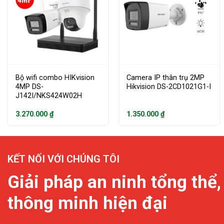
Bộ wifi combo HIKvision
Camera IP thân trụ 2MP
4MP DS-
Hikvision DS-2CD1021G1-I
J142I/NKS424W02H
3.270.000
₫
1.350.000
₫
KẾT NỐI VỚI CHÚNG TÔI
Giải pháp an ninh tổng thể,
thông minh hiện đại