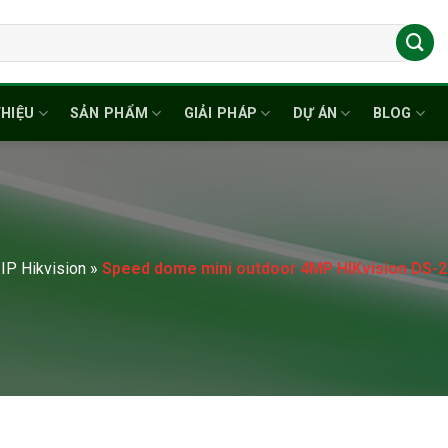
THIỆU
SẢN PHẨM
GIẢI PHÁP
DỰ ÁN
BLOG
IP Hikvision
»
Speed dome mini outdoor 4MP HIKvision DS-