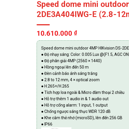
Speed dome mini outdoor
2DE3A404IWG-E (2.8-12
10.610.000
₫
Speed dome mini outdoor 4MP HIKvision DS-2
● Độ nhạy sáng: Color: 0.005 Lux @(F1.5, AGC ON
● Độ phân giải 4MP (2560 × 1440)
● Hồng ngoại lên đến 50 m
● Đèn cảnh báo ánh sáng trắng
● 2.8 to 12 mm, 4 × optical zoom
● H.265+/H.265
● Tích hợp loa ngoài & Micro đàm thoại 2 chiều
● Hỗ trợ thêm 1 audio in & 1 audio out
● Hỗ trợ cổng alarm: 1 input, 1 output
● Chống ngược sáng thực WDR 120 dB
● Khe cắm thẻ nhớ (microSD), lên đến 256 GB
● IP66