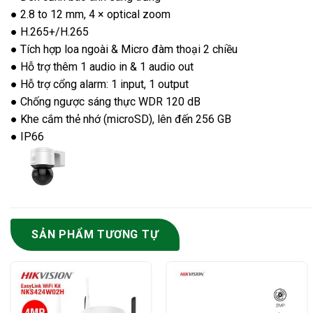
● 2.8 to 12 mm, 4 × optical zoom
● H.265+/H.265
● Tích hợp loa ngoài & Micro đàm thoại 2 chiều
● Hỗ trợ thêm 1 audio in & 1 audio out
● Hỗ trợ cổng alarm: 1 input, 1 output
● Chống ngược sáng thực WDR 120 dB
● Khe cắm thẻ nhớ (microSD), lên đến 256 GB
● IP66
SẢN PHẨM TƯƠNG TỰ