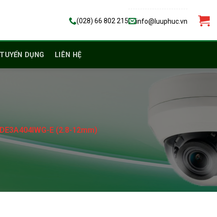
(028) 66 802 215
info@luuphuc.vn
TUYỂN DỤNG
LIÊN HỆ
2DE3A404IWG-E (2.8-12mm)