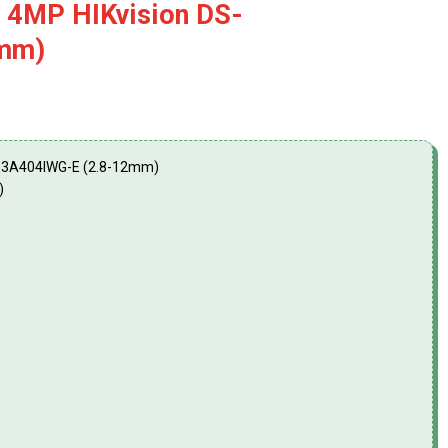
 4MP HIKvision DS-
mm)
DE3A404IWG-E (2.8-12mm)
)