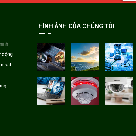
HÌNH ẢNH CỦA CHÚNG TÔI
minh
ự động
ám sát
ạng