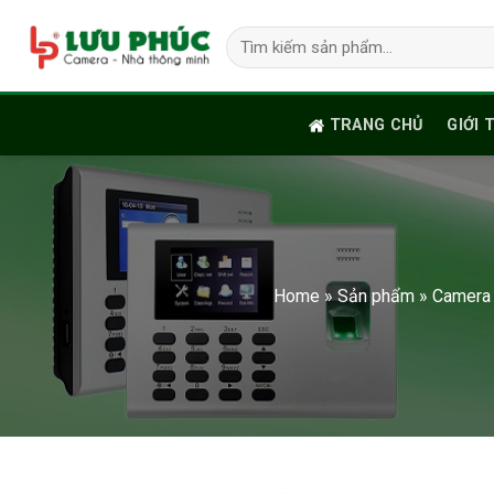
Skip
Tìm
to
kiếm:
content
TRANG CHỦ
GIỚI 
Home
»
Sản phẩm
»
Camera 