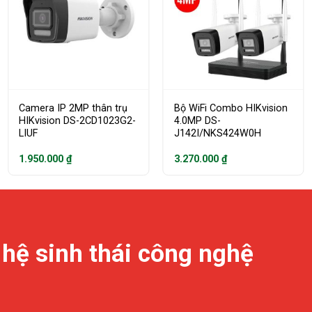
Camera IP 2MP thân trụ
Bộ WiFi Combo HIKvision
HIKvision DS-2CD1023G2-
4.0MP DS-
LIUF
J142I/NKS424W0H
1.950.000
₫
3.270.000
₫
 hệ sinh thái công nghệ