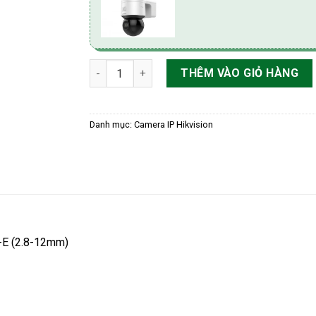
Speed dome mini outdoor 4MP HIKvision DS-
THÊM VÀO GIỎ HÀNG
Danh mục:
Camera IP Hikvision
E (2.8-12mm)