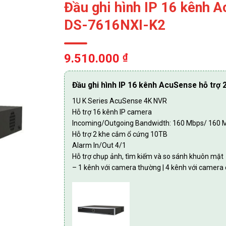
Đầu ghi hình IP 16 kênh 
DS-7616NXI-K2
9.510.000
₫
Đầu ghi hình IP 16 kênh AcuSense hỗ trợ
1U K Series AcuSense 4K NVR
Hỗ trợ 16 kênh IP camera
Incoming/Outgoing Bandwidth: 160 Mbps/ 160 
Hỗ trợ 2 khe cắm ổ cứng 10TB
Alarm In/Out 4/1
Hỗ trợ chụp ảnh, tìm kiếm và so sánh khuôn mặt
– 1 kênh với camera thường | 4 kênh với camera 