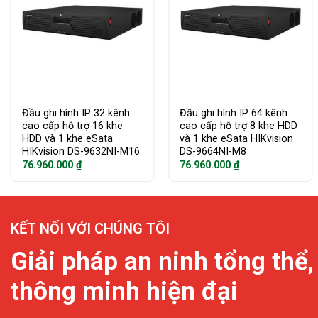
Đầu ghi hình IP 32 kênh
Đầu ghi hình IP 64 kênh
cao cấp hỗ trợ 16 khe
cao cấp hỗ trợ 8 khe HDD
HDD và 1 khe eSata
và 1 khe eSata HIKvision
HIKvision DS-9632NI-M16
DS-9664NI-M8
76.960.000
₫
76.960.000
₫
KẾT NỐI VỚI CHÚNG TÔI
Giải pháp an ninh tổng thể,
thông minh hiện đại