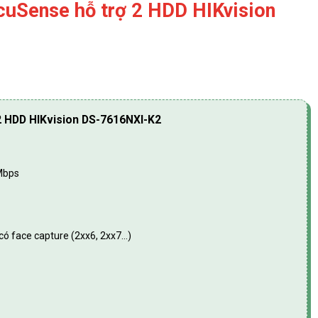
AcuSense hỗ trợ 2 HDD HIKvision
 2 HDD HIKvision DS-7616NXI-K2
Mbps
có face capture (2xx6, 2xx7…)