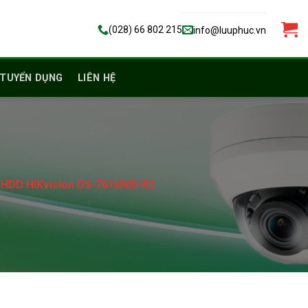
(028) 66 802 215
info@luuphuc.vn
TUYỂN DỤNG
LIÊN HỆ
2 HDD HIKvision DS-7616NXI-K2