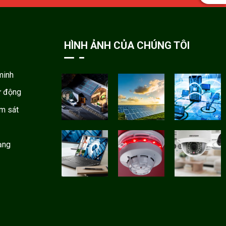
HÌNH ẢNH CỦA CHÚNG TÔI
minh
ự động
ám sát
ạng