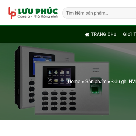
Skip
Tìm
to
kiếm:
content
TRANG CHỦ
GIỚI 
Home
»
Sản phẩm
»
Đầu ghi NV