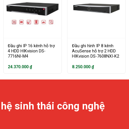
Đầu ghi IP 16 kênh hỗ trợ
Đầu ghi hình IP 8 kênh
4 HDD HIKvision DS-
AcuSense hỗ trợ 2 HDD
7716NI-M4
HIKvision DS-7608NXI-K2
24.370.000
₫
8.250.000
₫
 hệ sinh thái công nghệ