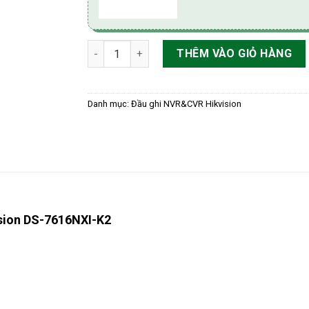
Đầu ghi hình IP 16 kênh AcuSense hỗ trợ 2 HD
THÊM VÀO GIỎ HÀNG
Danh mục:
Đầu ghi NVR&CVR Hikvision
ision DS-7616NXI-K2