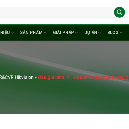
THIỆU
SẢN PHẨM
GIẢI PHÁP
DỰ ÁN
BLOG
R&CVR Hikvision
»
Đầu ghi hình IP 16 kênh AcuSense hỗ trợ 