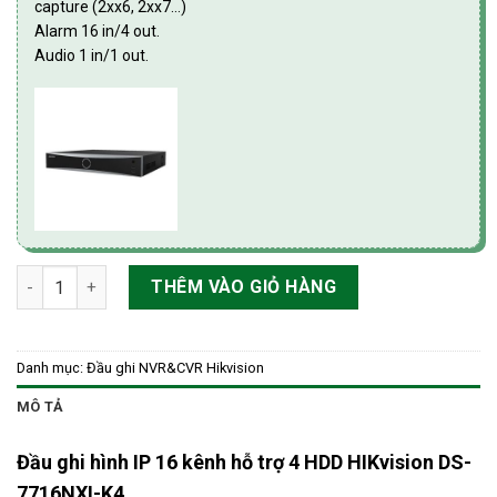
capture (2xx6, 2xx7…)
Alarm 16 in/4 out.
Audio 1 in/1 out.
Đầu ghi hình IP 16 kênh hỗ trợ 4 HDD HIKvision DS-7716NXI-K4
THÊM VÀO GIỎ HÀNG
Danh mục:
Đầu ghi NVR&CVR Hikvision
MÔ TẢ
Đầu ghi hình IP 16 kênh hỗ trợ 4 HDD HIKvision DS-
7716NXI-K4