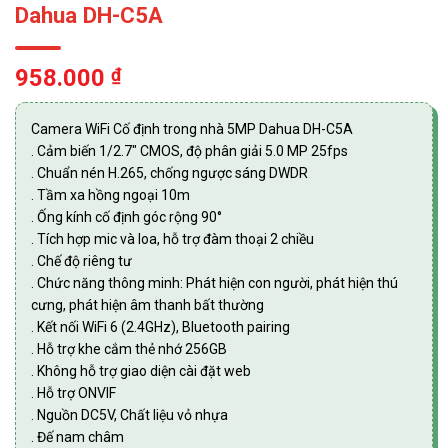
Dahua DH-C5A
958.000
₫
Camera WiFi Cố định trong nhà 5MP Dahua DH-C5A
. Cảm biến 1/2.7″ CMOS, độ phân giải 5.0 MP 25fps
. Chuẩn nén H.265, chống ngược sáng DWDR
. Tầm xa hồng ngoại 10m
. Ống kính cố định góc rộng 90°
. Tích hợp mic và loa, hỗ trợ đàm thoại 2 chiều
. Chế độ riêng tư
. Chức năng thông minh: Phát hiện con người, phát hiện thú
cưng, phát hiện âm thanh bất thường
. Kết nối WiFi 6 (2.4GHz), Bluetooth pairing
. Hỗ trợ khe cắm thẻ nhớ 256GB
. Không hỗ trợ giao diện cài đặt web
. Hỗ trợ ONVIF
. Nguồn DC5V, Chất liệu vỏ nhựa
. Đế nam châm