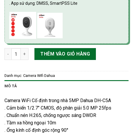
. App sử dụng: DMSS, SmartPSS Lite
Camera WiFi Cố định trong nhà 5MP Dahua DH-C5A số lượng
THÊM VÀO GIỎ HÀNG
Danh mục:
Camera Wifi Dahua
MÔ TẢ
Camera WiFi Cố định trong nhà 5MP Dahua DH-C5A
. Cảm biến 1/2.7″ CMOS, độ phân giải 5.0 MP 25fps
. Chuẩn nén H.265, chống ngược sáng DWDR
. Tầm xa hồng ngoại 10m
. Ống kính cố định góc rộng 90°