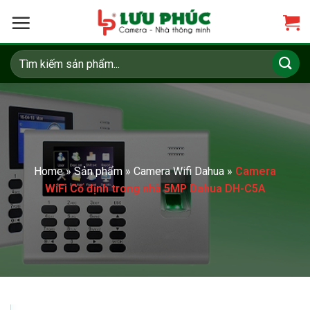
Skip
to
content
Tìm
kiếm:
Home
»
Sản phẩm
»
Camera Wifi Dahua
»
Camera
WiFi Cố định trong nhà 5MP Dahua DH-C5A