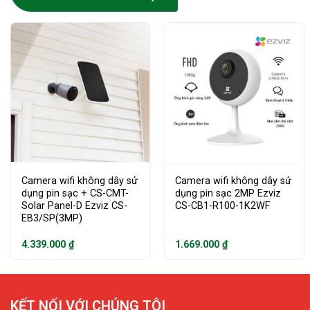
Camera wifi không dây sử
Camera wifi không dây sử
dụng pin sạc + CS-CMT-
dụng pin sạc 2MP Ezviz
Solar Panel-D Ezviz CS-
CS-CB1-R100-1K2WF
EB3/SP(3MP)
4.339.000
₫
1.669.000
₫
KẾT NỐI VỚI CHÚNG TÔI