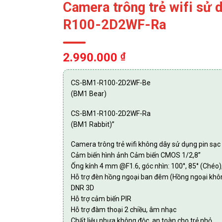
Camera trông trẻ wifi sử
R100-2D2WF-Ra
2.990.000
₫
CS-BM1-R100-2D2WF-Be
(BM1 Bear)
CS-BM1-R100-2D2WF-Ra
(BM1 Rabbit)”
Camera trông trẻ wifi không dây sử dụng pin sạc
Cảm biến hình ảnh Cảm biến CMOS 1/2,8”
Ống kính 4 mm @F1.6, góc nhìn: 100°, 85° (Chéo)
Hỗ trợ đèn hồng ngoại ban đêm (Hồng ngoại khô
DNR 3D
Hỗ trợ cảm biến PIR
Hỗ trợ đàm thoại 2 chiều, âm nhạc
Chất liệu nhựa không độc, an toàn cho trẻ nhỏ