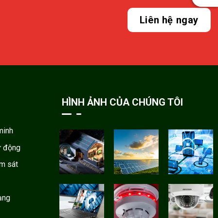
Liên hệ ngay
HÌNH ẢNH CỦA CHÚNG TÔI
minh
ự động
ám sát
ạng