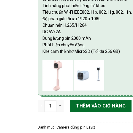
Tính năng phát hiện tiếng trẻ khóc
Tiêu chuẩn Wi-Fi IEEE802.11b, 802.11g, 802.11n,
Độ phân giải tối ưu 1920 x 1080
Chuẩn nén H.265/H.264
DC 5V/2A
Dung lượng pin 2000 mAh
Phát hiện chuyển động
Khe cắm thẻ nhớ MicroSD (Tối đa 256 GB)
Camera trông trẻ wifi sử dụng pin sạc 2.0MP
THÊM VÀO GIỎ HÀNG
Danh mục:
Camera dùng pin Ezviz