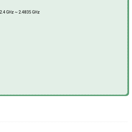
 2.4 GHz ~ 2.4835 GHz
 Ezviz CS-BM1-R100-2D2WF-Ra số lượng