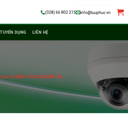
(028) 66 802 215
info@luuphuc.vn
TUYỂN DỤNG
LIÊN HỆ
P Ezviz CS-BM1-R100-2D2WF-Ra