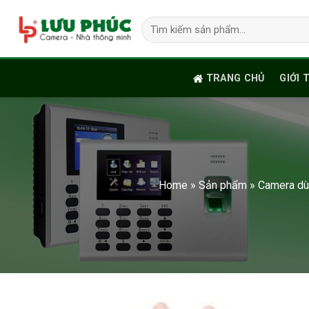
Skip
Tìm
to
kiếm:
content
TRANG CHỦ
GIỚI 
Home
»
Sản phẩm
»
Camera dù