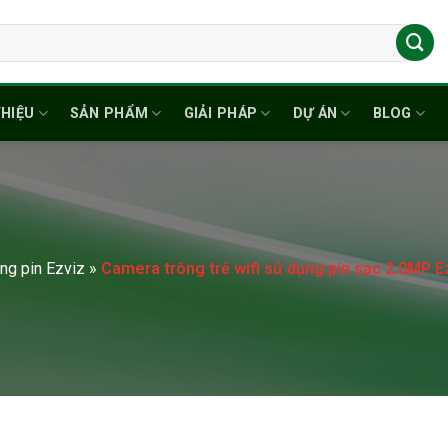
THIỆU
SẢN PHẨM
GIẢI PHÁP
DỰ ÁN
BLOG
ng pin Ezviz
»
Camera trông trẻ wifi sử dụng pin sạc 2.0M