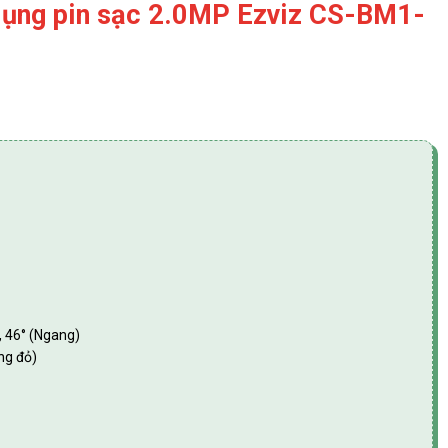
 dụng pin sạc 2.0MP Ezviz CS-BM1-
, 46° (Ngang)
ng đỏ)