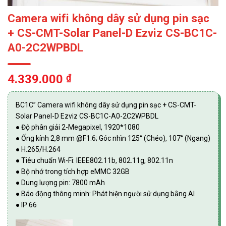
Camera wifi không dây sử dụng pin sạc
+ CS-CMT-Solar Panel-D Ezviz CS-BC1C-
A0-2C2WPBDL
4.339.000
₫
BC1C” Camera wifi không dây sử dụng pin sạc + CS-CMT-
Solar Panel-D Ezviz CS-BC1C-A0-2C2WPBDL
● Độ phân giải 2-Megapixel, 1920*1080
● Ống kính 2,8 mm @F1.6; Góc nhìn 125° (Chéo), 107° (Ngang)
● H.265/H.264
● Tiêu chuẩn Wi-Fi: IEEE802.11b, 802.11g, 802.11n
● Bộ nhớ trong tích hợp eMMC 32GB
● Dung lượng pin: 7800 mAh
● Báo động thông minh: Phát hiện người sử dụng bằng AI
● IP 66