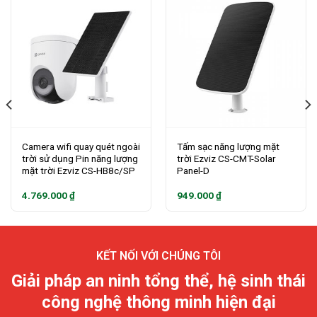
Camera wifi quay quét ngoài
Tấm sạc năng lượng mặt
trời sử dụng Pin năng lượng
trời Ezviz CS-CMT-Solar
mặt trời Ezviz CS-HB8c/SP
Panel-D
4.769.000
₫
949.000
₫
KẾT NỐI VỚI CHÚNG TÔI
Giải pháp an ninh tổng thể, hệ sinh thái
công nghệ thông minh hiện đại