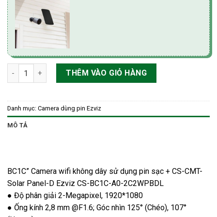
Camera wifi không dây sử dụng pin sạc + CS-CMT-Solar Pane
THÊM VÀO GIỎ HÀNG
Danh mục:
Camera dùng pin Ezviz
MÔ TẢ
BC1C” Camera wifi không dây sử dụng pin sạc + CS-CMT-
Solar Panel-D Ezviz CS-BC1C-A0-2C2WPBDL
● Độ phân giải 2-Megapixel, 1920*1080
● Ống kính 2,8 mm @F1.6; Góc nhìn 125° (Chéo), 107°