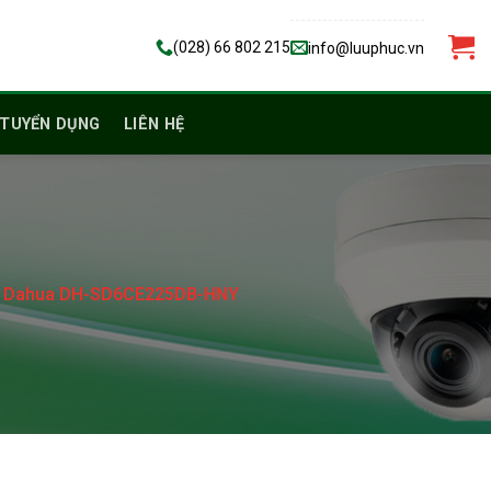
(028) 66 802 215
info@luuphuc.vn
TUYỂN DỤNG
LIÊN HỆ
60 Dahua DH-SD6CE225DB-HNY