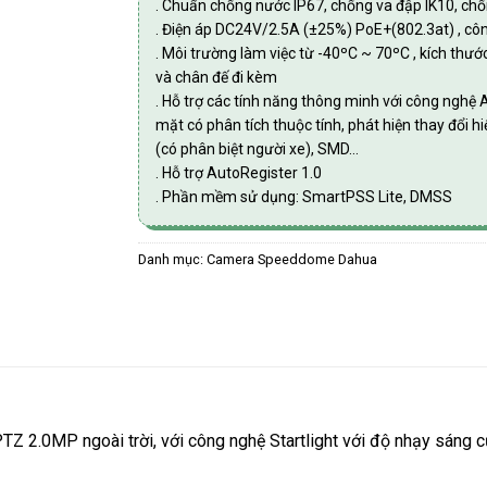
. Chuẩn chống nước IP67, chống va đập IK10, ch
. Điện áp DC24V/2.5A (±25%) PoE+(802.3at) , côn
. Môi trường làm việc từ -40ºC ~ 70ºC , kích t
và chân đế đi kèm
. Hỗ trợ các tính năng thông minh với công nghệ A
mặt có phân tích thuộc tính, phát hiện thay đổi h
(có phân biệt người xe), SMD…
. Hỗ trợ AutoRegister 1.0
. Phần mềm sử dụng: SmartPSS Lite, DMSS
Danh mục:
Camera Speeddome Dahua
MP ngoài trời, với công nghệ Startlight với độ nhạy sáng cực 