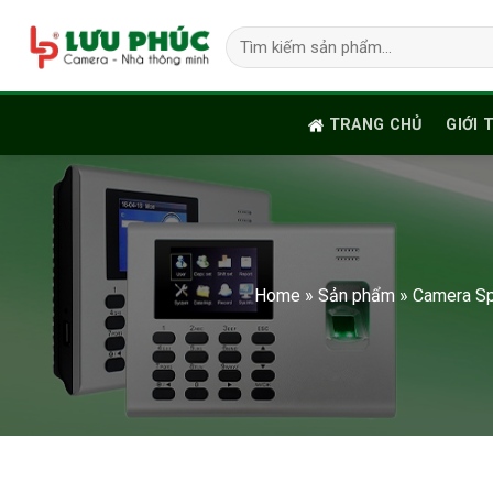
Skip
Tìm
to
kiếm:
content
TRANG CHỦ
GIỚI 
Home
»
Sản phẩm
»
Camera S