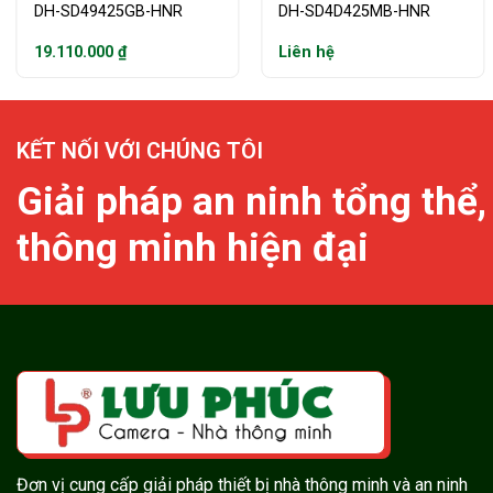
DH-SD49425GB-HNR
DH-SD4D425MB-HNR
19.110.000
₫
Liên hệ
KẾT NỐI VỚI CHÚNG TÔI
Giải pháp an ninh tổng thể,
thông minh hiện đại
Đơn vị cung cấp giải pháp thiết bị nhà thông minh và an ninh