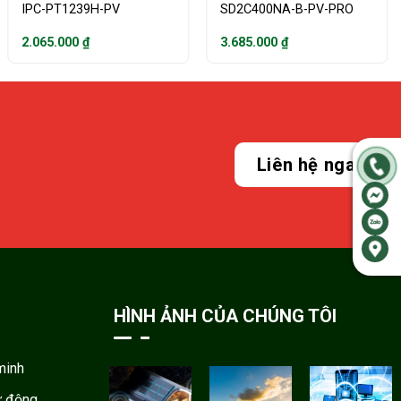
IPC-PT1239H-PV
SD2C400NA-B-PV-PRO
2.065.000
₫
3.685.000
₫
Liên hệ ngay
HÌNH ẢNH CỦA CHÚNG TÔI
minh
ự động