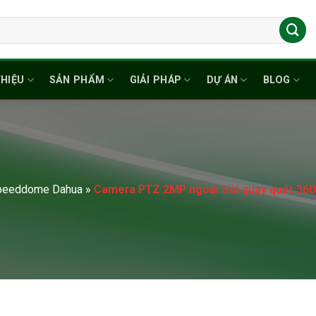
THIỆU
SẢN PHẨM
GIẢI PHÁP
DỰ ÁN
BLOG
peeddome Dahua
»
Camera PTZ 2MP ngoài trời quay quét 3