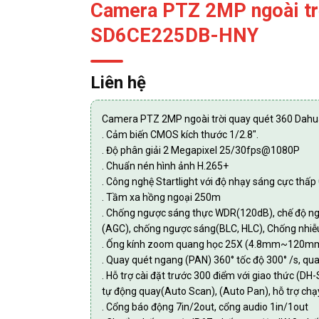
Camera PTZ 2MP ngoài tr
SD6CE225DB-HNY
Liên hệ
Camera PTZ 2MP ngoài trời quay quét 360 Da
. Cảm biến CMOS kích thước 1/2.8″.
. Độ phân giải 2 Megapixel 25/30fps@1080P
. Chuẩn nén hình ảnh H.265+
. Công nghệ Startlight với độ nhạy sáng cực thấ
. Tầm xa hồng ngoại 250m
. Chống ngược sáng thực WDR(120dB), chế độ ng
(AGC), chống ngược sáng(BLC, HLC), Chống nhiễu 
. Ống kính zoom quang học 25X (4.8mm~120mm
. Quay quét ngang (PAN) 360° tốc độ 300° /s, quay
. Hỗ trợ cài đặt trước 300 điểm với giao thức (DH
tự động quay(Auto Scan), (Auto Pan), hỗ trợ chạy l
. Cổng báo động 7in/2out, cổng audio 1in/1out