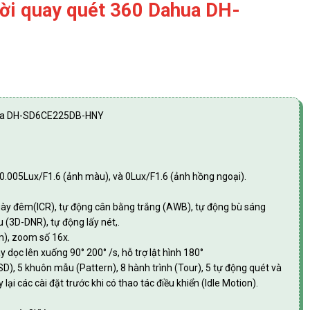
ời quay quét 360 Dahua DH-
hua DH-SD6CE225DB-HNY
p 0.005Lux/F1.6 (ảnh màu), và 0Lux/F1.6 (ảnh hồng ngoại).
ày đêm(ICR), tự động cân bằng trắng (AWB), tự động bù sáng
(3D-DNR), tự động lấy nét,.
), zoom số 16x.
 dọc lên xuống 90° 200° /s, hỗ trợ lật hình 180°
-SD), 5 khuôn mẫu (Pattern), 8 hành trình (Tour), 5 tự động quét và
ại các cài đặt trước khi có thao tác điều khiển (Idle Motion).