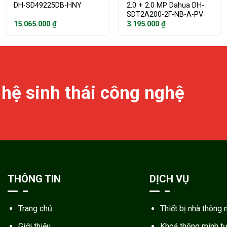
DH-SD49225DB-HNY
2.0 + 2.0 MP Dahua DH-
SDT2A200-2F-NB-A-PV
15.065.000
₫
3.195.000
₫
 hệ sinh thái công nghệ
THÔNG TIN
DỊCH VỤ
Trang chủ
Thiết bị nhà thông 
Giới thiệu
Khoá thông minh t