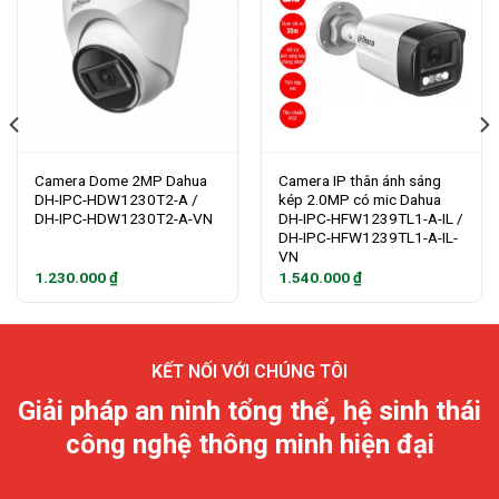
Camera Dome 2MP Dahua
Camera IP thân ánh sáng
DH-IPC-HDW1230T2-A /
kép 2.0MP có mic Dahua
DH-IPC-HDW1230T2-A-VN
DH-IPC-HFW1239TL1-A-IL /
DH-IPC-HFW1239TL1-A-IL-
VN
1.230.000
₫
1.540.000
₫
KẾT NỐI VỚI CHÚNG TÔI
Giải pháp an ninh tổng thể, hệ sinh thái
công nghệ thông minh hiện đại