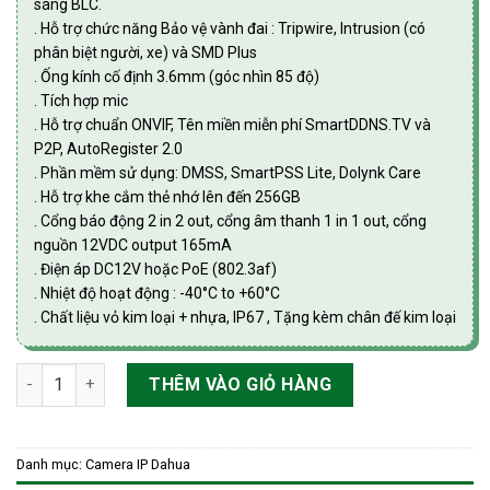
sáng BLC.
. Hỗ trợ chức năng Bảo vệ vành đai : Tripwire, Intrusion (có
phân biệt người, xe) và SMD Plus
. Ống kính cố định 3.6mm (góc nhìn 85 độ)
. Tích hợp mic
. Hỗ trợ chuẩn ONVIF, Tên miền miễn phí SmartDDNS.TV và
P2P, AutoRegister 2.0
. Phần mềm sử dụng: DMSS, SmartPSS Lite, Dolynk Care
. Hỗ trợ khe cắm thẻ nhớ lên đến 256GB
. Cổng báo động 2 in 2 out, cổng âm thanh 1 in 1 out, cổng
nguồn 12VDC output 165mA
. Điện áp DC12V hoặc PoE (802.3af)
. Nhiệt độ hoạt động : -40°C to +60°C
. Chất liệu vỏ kim loại + nhựa, IP67 , Tặng kèm chân đế kim loại
Camera IP thân Full Color 2.0 MP Dahua DH-IPC-HFW2249M-AS
THÊM VÀO GIỎ HÀNG
Danh mục:
Camera IP Dahua