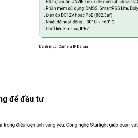
. Hỗ trợ chuẩn ONVIF, Tên miền miễn phí SmartD
. Phần mềm sử dụng: DMSS, SmartPSS Lite, Dol
. Điện áp DC12V hoặc PoE (802.3af)
. Nhiệt độ hoạt động : -30° C ~ +60° C.
. Chất liệu kim loại, IP67
Danh mục:
Camera IP Dahua
g để đầu tư
ả trong điều kiện ánh sáng yếu. Công nghệ Starlight giúp quan sá