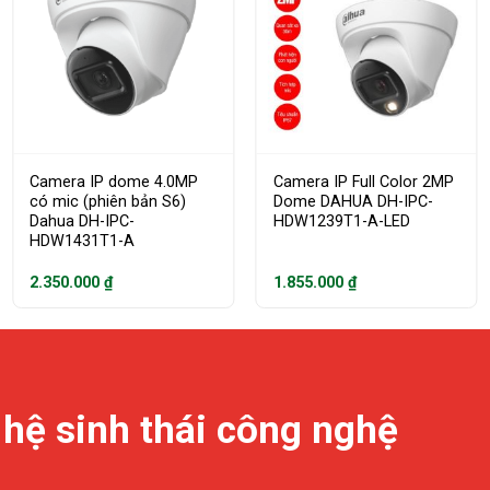
Camera IP dome 4.0MP
Camera IP Full Color 2MP
có mic (phiên bản S6)
Dome DAHUA DH-IPC-
Dahua DH-IPC-
HDW1239T1-A-LED
HDW1431T1-A
2.350.000
₫
1.855.000
₫
 hệ sinh thái công nghệ