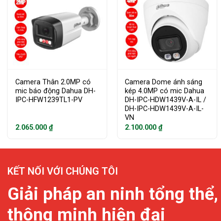
Camera Thân 2.0MP có
Camera Dome ánh sáng
mic báo động Dahua DH-
kép 4.0MP có mic Dahua
IPC-HFW1239TL1-PV
DH-IPC-HDW1439V-A-IL /
DH-IPC-HDW1439V-A-IL-
VN
2.065.000
₫
2.100.000
₫
KẾT NỐI VỚI CHÚNG TÔI
Giải pháp an ninh tổng thể,
thông minh hiện đại