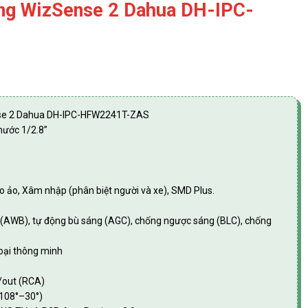
ng WizSense 2 Dahua DH-IPC-
nse 2 Dahua DH-IPC-HFW2241T-ZAS
hước 1/2.8”
ào ảo, Xâm nhập (phân biệt người và xe), SMD Plus.
g (AWB), tự động bù sáng (AGC), chống ngược sáng (BLC), chống
oại thông minh
n/out (RCA)
 108°–30°)