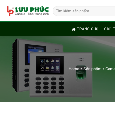
Skip
Tìm
to
kiếm:
content
TRANG CHỦ
GIỚI 
Home
»
Sản phẩm
»
Came