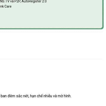
DNS.TV và P2P, AutoRegister 2.0
ynk Care
t ban đêm sắc nét, hạn chế nhiễu và mờ hình.