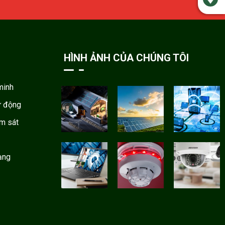
HÌNH ẢNH CỦA CHÚNG TÔI
minh
ự động
ám sát
ạng