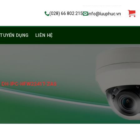
(028) 66 802 215
info@luuphuc.vn
TUYỂN DỤNG
LIÊN HỆ
ua DH-IPC-HFW2241T-ZAS