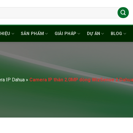
THIỆU
SẢN PHẨM
GIẢI PHÁP
DỰ ÁN
BLOG
ra IP Dahua
»
Camera IP thân 2.0MP dòng WizSense 2 Dah