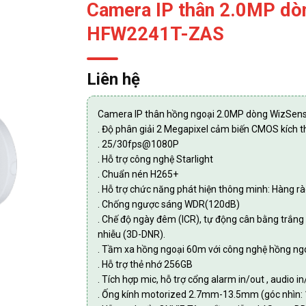
Camera IP thân 2.0MP dò
HFW2241T-ZAS
Liên hệ
Camera IP thân hồng ngoại 2.0MP dòng WizSe
. Độ phân giải 2 Megapixel cảm biến CMOS kích t
. 25/30fps@1080P
. Hỗ trợ công nghệ Starlight
. Chuẩn nén H265+
. Hỗ trợ chức năng phát hiện thông minh: Hàng r
. Chống ngược sáng WDR(120dB)
. Chế độ ngày đêm (ICR), tự động cân bằng trắn
nhiễu (3D-DNR).
. Tầm xa hồng ngoại 60m với công nghệ hồng ng
. Hỗ trợ thẻ nhớ 256GB
. Tích hợp mic, hỗ trợ cổng alarm in/out , audio i
. Ống kính motorized 2.7mm-13.5mm (góc nhìn: