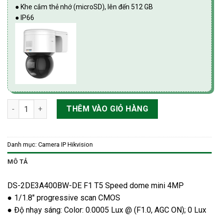
● Khe cắm thẻ nhớ (microSD), lên đến 512 GB
● IP66
Camera IP SpeedDome 4MP HIKvision DS-2DE3A400BW-DE F1 
THÊM VÀO GIỎ HÀNG
Danh mục:
Camera IP Hikvision
MÔ TẢ
DS-2DE3A400BW-DE F1 T5 Speed dome mini 4MP
● 1/1.8″ progressive scan CMOS
● Độ nhạy sáng: Color: 0.0005 Lux @ (F1.0, AGC ON); 0 Lux