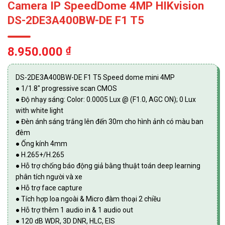
Camera IP SpeedDome 4MP HIKvision
DS-2DE3A400BW-DE F1 T5
8.950.000
₫
DS-2DE3A400BW-DE F1 T5 Speed dome mini 4MP
● 1/1.8″ progressive scan CMOS
● Độ nhạy sáng: Color: 0.0005 Lux @ (F1.0, AGC ON); 0 Lux
with white light
● Đèn ánh sáng trắng lên đến 30m cho hình ảnh có màu ban
đêm
● Ống kính 4mm
● H.265+/H.265
● Hỗ trợ chống báo động giả bằng thuật toán deep learning
phân tích người và xe
● Hỗ trợ face capture
● Tích hợp loa ngoài & Micro đàm thoại 2 chiều
● Hỗ trợ thêm 1 audio in & 1 audio out
● 120 dB WDR, 3D DNR, HLC, EIS