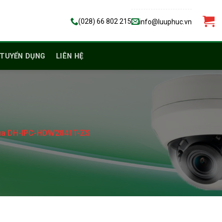
(028) 66 802 215
info@luuphuc.vn
TUYỂN DỤNG
LIÊN HỆ
ua DH-IPC-HDW2841T-ZS