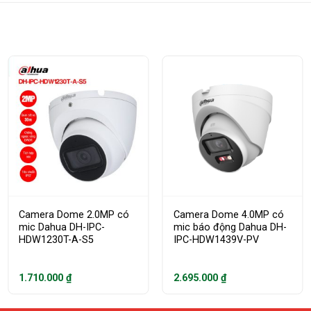
Camera Dome 2.0MP có
Camera Dome 4.0MP có
mic Dahua DH-IPC-
mic báo động Dahua DH-
HDW1230T-A-S5
IPC-HDW1439V-PV
1.710.000
₫
2.695.000
₫