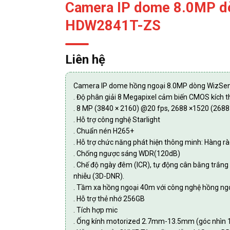
Camera IP dome 8.0MP d
HDW2841T-ZS
Liên hệ
Camera IP dome hồng ngoại 8.0MP dòng WizSe
. Độ phân giải 8 Megapixel cảm biến CMOS kích t
. 8 MP (3840 × 2160) @20 fps, 2688 ×1520 (2688
. Hỗ trợ công nghệ Starlight
. Chuẩn nén H265+
. Hỗ trợ chức năng phát hiện thông minh: Hàng r
. Chống ngược sáng WDR(120dB)
. Chế độ ngày đêm (ICR), tự động cân bằng trắn
nhiễu (3D-DNR).
. Tầm xa hồng ngoại 40m với công nghệ hồng ng
. Hỗ trợ thẻ nhớ 256GB
. Tích hợp mic
. Ống kính motorized 2.7mm-13.5mm (góc nhìn 