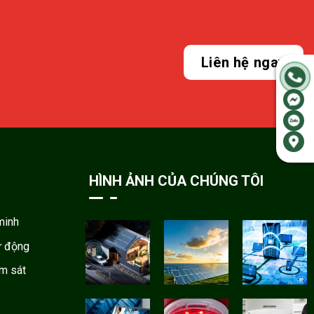
Liên hệ ngay
HÌNH ẢNH CỦA CHÚNG TÔI
minh
ự động
ám sát