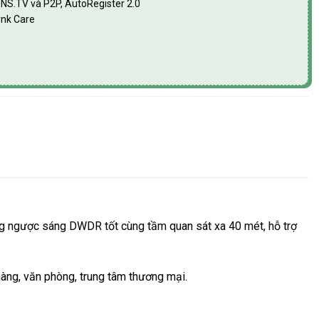
DNS.TV và P2P, AutoRegister 2.0
ynk Care
hống ngược sáng DWDR tốt cùng tầm quan sát xa 40 mét, hỗ trợ
hàng, văn phòng, trung tâm thương mại.