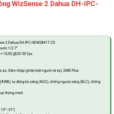
òng WizSense 2 Dahua DH-IPC-
nse 2 Dahua DH-IPC-HDW2841T-ZS
hước 1/2.7”
 × 1520) @25/30 fps.
ào ảo, Xâm nhập (phân biệt người và xe), SMD Plus.
g (AWB), tự động bù sáng (AGC), chống ngược sáng (BLC), chống
oại thông minh
113°–31°)