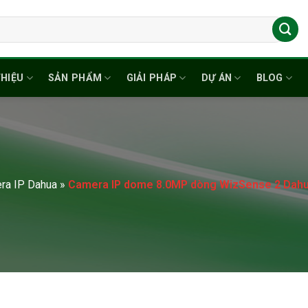
THIỆU
SẢN PHẨM
GIẢI PHÁP
DỰ ÁN
BLOG
ra IP Dahua
»
Camera IP dome 8.0MP dòng WizSense 2 Dah