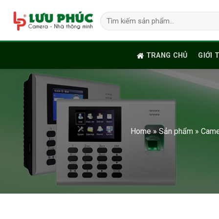
Skip
Tìm
to
kiếm:
content
TRANG CHỦ
GIỚI 
Home
»
Sản phẩm
»
Came