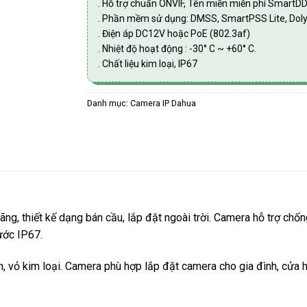
. Hỗ trợ chuẩn ONVIF, Tên miền miễn phí SmartD
. Phần mềm sử dụng: DMSS, SmartPSS Lite, Dol
. Điện áp DC12V hoặc PoE (802.3af)
. Nhiệt độ hoạt động : -30° C ~ +60° C.
. Chất liệu kim loại, IP67
Danh mục:
Camera IP Dahua
ãng, thiết kế dạng bán cầu, lắp đặt ngoài trời. Camera hỗ trợ c
nước IP67.
n, vỏ kim loại. Camera phù hợp lắp đặt camera cho gia đình, cửa 