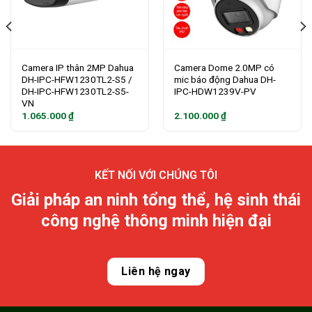
Camera IP thân 2MP Dahua
Camera Dome 2.0MP có
DH-IPC-HFW1230TL2-S5 /
mic báo động Dahua DH-
DH-IPC-HFW1230TL2-S5-
IPC-HDW1239V-PV
VN
1.065.000
₫
2.100.000
₫
KẾT NỐI VỚI CHÚNG TÔI
Giải pháp an ninh tổng thể, hệ sinh thái
công nghệ thông minh hiện đại
Liên hệ ngay