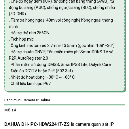
. Chế độ ngày đêm (ICR), tự động cân bằng trắng (AWB), tự
động bù sáng (AGC), chống ngược sáng (BLC), chống nhiễu
(3D-DNR).
. Tầm xa hồng ngoại 40m với công nghệ hồng ngoại thông
minh
. Hỗ trợ thẻ nhớ 256GB
. Tích hợp mic
. Ống kính motorized 2.7mm-13.5mm (góc nhìn: 108°–30°)
. Hỗ trợ chuẩn ONVIF, Tên miền miễn phí SmartDDNS.TV và
P2P, AutoRegister 2.0
. Phần mềm sử dụng: DMSS, SmartPSS Lite, Dolynk Care
. Điện áp DC12V hoặc PoE (802.3af)
. Nhiệt độ hoạt động : -30° C ~ +60° C.
. Chất liệu kim loại, IP67
Danh mục:
Camera IP Dahua
MÔ TẢ
DAHUA DH-IPC-HDW2241T-ZS
là
camera quan sát
IP