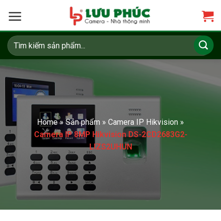
Skip
to
content
Tìm
kiếm:
Home
»
Sản phẩm
»
Camera IP Hikvision
»
Camera IP 8MP Hikvision DS-2CD2683G2-
LIZS2UHUN