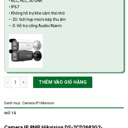
• BLC, HLC, 3D DNR
• IP67
• Không hỗ trợ khe cắm thẻ nhớ
• -2U: tích hợp micro kép thu âm
• -S: Hỗ trợ cổng Audio/Alarm
Camera IP 8MP Hikvision DS-2CD2683G2-LIZS2UHUN số lượng
THÊM VÀO GIỎ HÀNG
Danh mục:
Camera IP Hikvision
MÔ TẢ
Camera IP 8MP Hikvision DS-2CD2683G2-