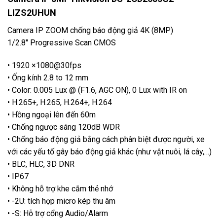
LIZS2UHUN
Camera IP ZOOM chống báo động giả 4K (8MP)
1/2.8″ Progressive Scan CMOS
• 1920 ×1080@30fps
• Ống kính 2.8 to 12 mm
• Color: 0.005 Lux @ (F1.6, AGC ON), 0 Lux with IR on
• H.265+, H.265, H.264+, H.264
• Hồng ngoại lên đến 60m
• Chống ngược sáng 120dB WDR
• Chống báo động giả bằng cách phân biệt được người, xe
với các yếu tố gây báo động giả khác (như vật nuôi, lá cây,…)
• BLC, HLC, 3D DNR
• IP67
• Không hỗ trợ khe cắm thẻ nhớ
• -2U: tích hợp micro kép thu âm
• -S: Hỗ trợ cổng Audio/Alarm