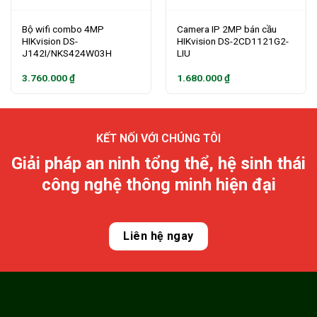
Bộ wifi combo 4MP
Camera IP 2MP bán cầu
HIKvision DS-
HIKvision DS-2CD1121G2-
J142I/NKS424W03H
LIU
3.760.000
₫
1.680.000
₫
KẾT NỐI VỚI CHÚNG TÔI
Giải pháp an ninh tổng thể, hệ sinh thái
công nghệ thông minh hiện đại
Liên hệ ngay