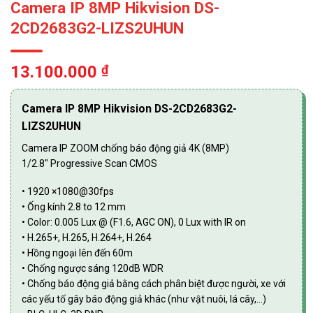
Camera IP 8MP Hikvision DS-
2CD2683G2-LIZS2UHUN
13.100.000
₫
Camera IP 8MP Hikvision DS-2CD2683G2-
LIZS2UHUN
Camera IP ZOOM chống báo động giả 4K (8MP)
1/2.8″ Progressive Scan CMOS
• 1920 ×1080@30fps
• Ống kính 2.8 to 12 mm
• Color: 0.005 Lux @ (F1.6, AGC ON), 0 Lux with IR on
• H.265+, H.265, H.264+, H.264
• Hồng ngoại lên đến 60m
• Chống ngược sáng 120dB WDR
• Chống báo động giả bằng cách phân biệt được người, xe với
các yếu tố gây báo động giả khác (như vật nuôi, lá cây,…)