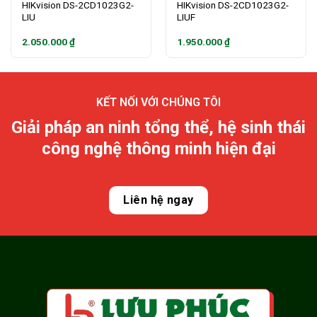
HIKvision DS-2CD1023G2-
HIKvision DS-2CD1023G2-
LIU
LIUF
2.050.000
₫
1.950.000
₫
KẾT NỐI VỚI CHÚNG TÔI
Giải pháp an ninh tổng thể, hệ sinh thái
công nghệ thông minh hiện đại
Liên hệ ngay