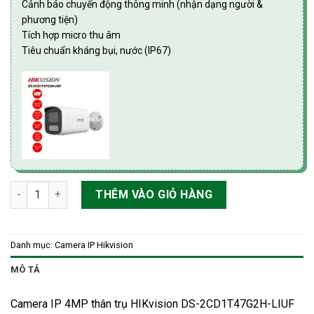
Cảnh báo chuyển động thông minh (nhận dạng người &
phương tiện)
Tích hợp micro thu âm
Tiêu chuẩn kháng bụi, nước (IP67)
Camera IP 4MP thân trụ HIKvision DS-2CD1T47G2H-LIUF số lư
THÊM VÀO GIỎ HÀNG
Danh mục:
Camera IP Hikvision
MÔ TẢ
Camera IP 4MP thân trụ HIKvision DS-2CD1T47G2H-LIUF