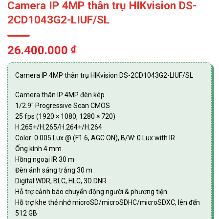
Camera IP 4MP thân trụ HIKvision DS-
2CD1043G2-LIUF/SL
26.400.000
₫
Camera IP 4MP thân trụ HIKvision DS-2CD1043G2-LIUF/SL
Camera thân IP 4MP đèn kép
1/2.9″ Progressive Scan CMOS
25 fps (1920 × 1080, 1280 × 720)
H.265+/H.265/H.264+/H.264
Color: 0.005 Lux @ (F1.6, AGC ON), B/W: 0 Lux with IR
Ống kính 4 mm
Hồng ngoại IR 30 m
Đèn ánh sáng trắng 30 m
Digital WDR, BLC, HLC, 3D DNR
Hỗ trợ cảnh báo chuyển động người & phương tiện
Hỗ trợ khe thẻ nhớ microSD/microSDHC/microSDXC, lên đến
512 GB