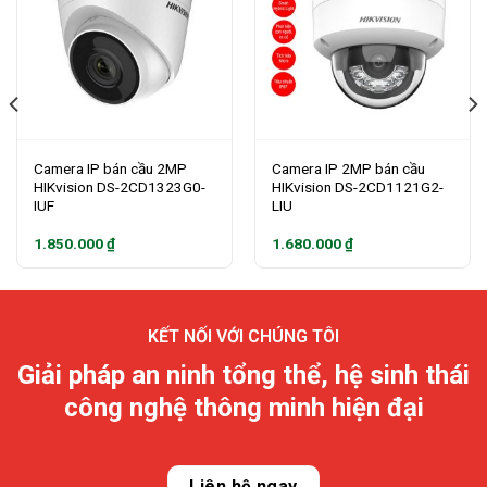
Camera IP bán cầu 2MP
Camera IP 2MP bán cầu
HIKvision DS-2CD1323G0-
HIKvision DS-2CD1121G2-
IUF
LIU
1.850.000
₫
1.680.000
₫
KẾT NỐI VỚI CHÚNG TÔI
Giải pháp an ninh tổng thể, hệ sinh thái
công nghệ thông minh hiện đại
Liên hệ ngay