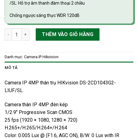
/SL: Hỗ trợ âm thanh đàm thoại 2 chiều
Chống ngược sáng thực WDR 120dB
Camera IP 4MP thân trụ HIKvision DS-2CD1043G2-LIUF/SL số l
THÊM VÀO GIỎ HÀNG
Danh mục:
Camera IP Hikvision
MÔ TẢ
Camera IP 4MP thân trụ HIKvision DS-2CD1043G2-
LIUF/SL
Camera thân IP 4MP đèn kép
1/2.9″ Progressive Scan CMOS
25 fps (1920 × 1080, 1280 × 720)
H.265+/H.265/H.264+/H.264
Color: 0.005 Lux @ (F1.6, AGC ON), B/W: 0 Lux with IR