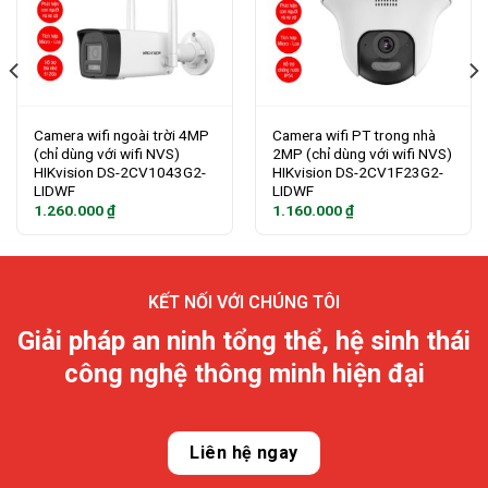
Camera wifi ngoài trời 4MP
Camera wifi PT trong nhà
(chỉ dùng với wifi NVS)
2MP (chỉ dùng với wifi NVS)
HIKvision DS-2CV1043G2-
HIKvision DS-2CV1F23G2-
LIDWF
LIDWF
1.260.000
₫
1.160.000
₫
KẾT NỐI VỚI CHÚNG TÔI
Giải pháp an ninh tổng thể, hệ sinh thái
công nghệ thông minh hiện đại
Liên hệ ngay