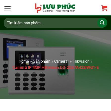
Skip
to
content
Tìm
kiếm:
Home
»
Sản phẩm
»
Camera IP Hikvision
»
Camera IP 4MP HIKvision DS-2DE7A432IWG1-E