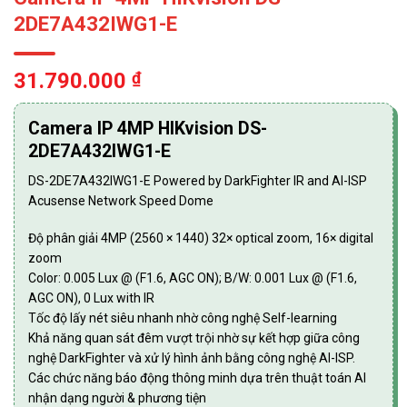
2DE7A432IWG1-E
31.790.000
₫
Camera IP 4MP HIKvision DS-
2DE7A432IWG1-E
DS-2DE7A432IWG1-E Powered by DarkFighter IR and AI-ISP
Acusense Network Speed Dome
Độ phân giải 4MP (2560 × 1440) 32× optical zoom, 16× digital
zoom
Color: 0.005 Lux @ (F1.6, AGC ON); B/W: 0.001 Lux @ (F1.6,
AGC ON), 0 Lux with IR
Tốc độ lấy nét siêu nhanh nhờ công nghệ Self-learning
Khả năng quan sát đêm vượt trội nhờ sự kết hợp giữa công
nghệ DarkFighter và xử lý hình ảnh bằng công nghệ AI-ISP.
Các chức năng báo động thông minh dựa trên thuật toán AI
nhận dạng người & phương tiện