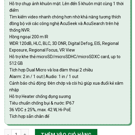
Hỗ trợ chụp ảnh khuôn mặt. Lên đến 5 khuôn mặt cùng 1 thời
điểm
Tìm kiếm video nhanh chóng hơn nhờ khả năng tương thích
đồng bộ với các công nghệ AcuSeek và AcuSearch trên hệ
thống NVR.
Hồng ngoại 200 m IR
WDR 120dB, HLC, BLC, 3D DNR, Digital Defog, EIS, Regional
Exposure, Regional Focus, VR View
Hỗ trợ khe thẻ microSD/microSDHC/microSDXC card, up to
512 GB
Tích hợp Dual Micro và loa đàm thoại 2 chiều
Alarm: 2 in / 1 out | Audio: 1 in / 1 out
Cảnh báo chủ động: Đèn chớp và còi hú giúp xua đuổi kẻ xâm
nhập
Hỗ trợ Heater chống đọng sương
Tiêu chuẩn chống bụi & nước: IP67
36 VDC ± 25%, max. 42 W, Hi-PoE
Tích hợp sẵn chân đế
Camera IP 4MP HIKvision DS-2DE7A432IWG1-E số lượng
THÊM VÀO GIỎ HÀNG