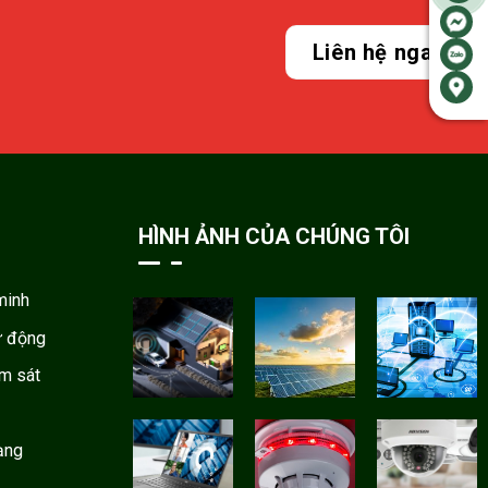
Liên hệ ngay
HÌNH ẢNH CỦA CHÚNG TÔI
minh
ự động
ám sát
ạng