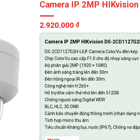
Camera IP 2MP HIKvisio
2.920.000
₫
Camera IP 2MP HIKvision DS-2CD1127G2
DS-2CD1127G2H-LIUF Camera ColorVu đèn kép
Chip ColorVu cao cấp F1.0 cho độ nhạy sáng cực 
Độ phân giải 2MP (1920 × 1080)
Đèn ánh sáng trắng lên đến 30m
Đèn hồng ngoại IR lên đến 30m
Công nghệ nén H.265+
Hỗ trợ khe cắm thẻ nhớ lên đến 512GB
Chống ngược sáng Digital WDR
BLC, HLC, 3D DNR
Cảnh báo chuyển động thông minh (nhận dạng ng
Tích hợp micro thu âm
Tiêu chuẩn kháng bụi, nước (IP67), Chống va đập