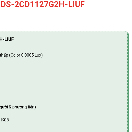
n DS-2CD1127G2H-LIUF
H-LIUF
thấp (Color 0.0005 Lux)
ười & phương tiện)
 IK08