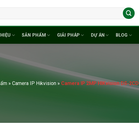
THIỆU
SẢN PHẨM
GIẢI PHÁP
DỰ ÁN
BLOG
hẩm
»
Camera IP Hikvision
»
Camera IP 2MP HIKvision DS-2C