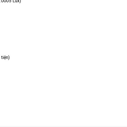
0.0005 Lux)
tiện)