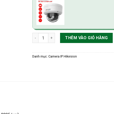
Camera IP 2MP HIKvision DS-2CD1127G2H-LIUF
THÊM VÀO GIỎ HÀNG
Danh mục:
Camera IP Hikvision