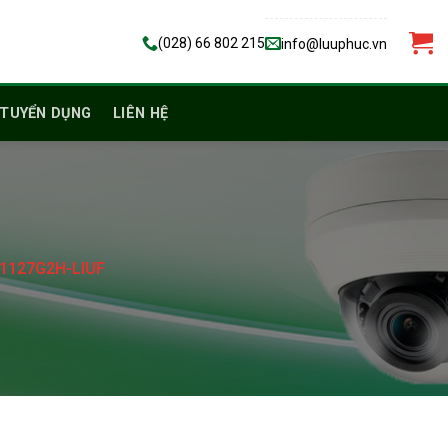
(028) 66 802 215
info@luuphuc.vn
TUYỂN DỤNG
LIÊN HỆ
D1127G2H-LIUF