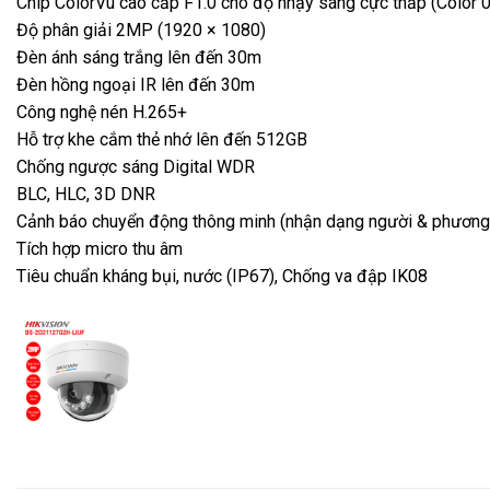
Chip ColorVu cao cấp F1.0 cho độ nhạy sáng cực thấp (Color 
Độ phân giải 2MP (1920 × 1080)
Đèn ánh sáng trắng lên đến 30m
Đèn hồng ngoại IR lên đến 30m
Công nghệ nén H.265+
Hỗ trợ khe cắm thẻ nhớ lên đến 512GB
Chống ngược sáng Digital WDR
BLC, HLC, 3D DNR
Cảnh báo chuyển động thông minh (nhận dạng người & phương 
Tích hợp micro thu âm
Tiêu chuẩn kháng bụi, nước (IP67), Chống va đập IK08