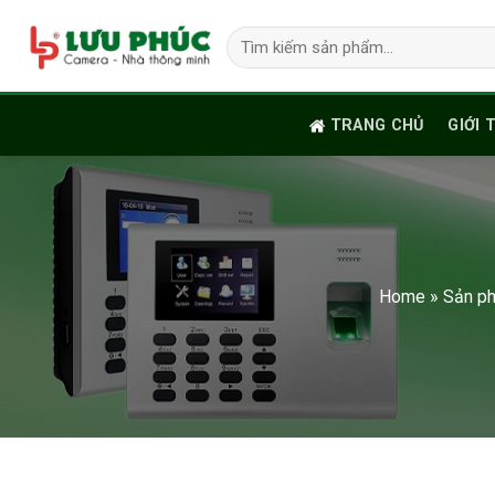
Skip
Tìm
to
kiếm:
content
TRANG CHỦ
GIỚI 
Home
»
Sản p