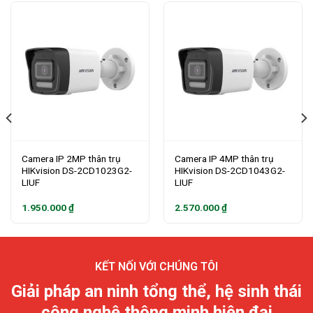
Camera IP 2MP thân trụ
Camera IP 4MP thân trụ
HIKvision DS-2CD1023G2-
HIKvision DS-2CD1043G2-
LIUF
LIUF
1.950.000
₫
2.570.000
₫
KẾT NỐI VỚI CHÚNG TÔI
Giải pháp an ninh tổng thể, hệ sinh thái
công nghệ thông minh hiện đại