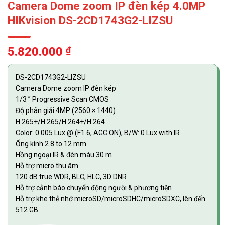
Camera Dome zoom IP đèn kép 4.0MP
HIKvision DS-2CD1743G2-LIZSU
5.820.000
₫
DS-2CD1743G2-LIZSU
Camera Dome zoom IP đèn kép
1/3 ” Progressive Scan CMOS
Độ phân giải 4MP (2560 × 1440)
H.265+/H.265/H.264+/H.264
Color: 0.005 Lux @ (F1.6, AGC ON), B/W: 0 Lux with IR
Ống kính 2.8 to 12 mm
Hồng ngoại IR & đèn màu 30 m
Hỗ trợ micro thu âm
120 dB true WDR, BLC, HLC, 3D DNR
Hỗ trợ cảnh báo chuyển động người & phương tiện
Hỗ trợ khe thẻ nhớ microSD/microSDHC/microSDXC, lên đến
512 GB