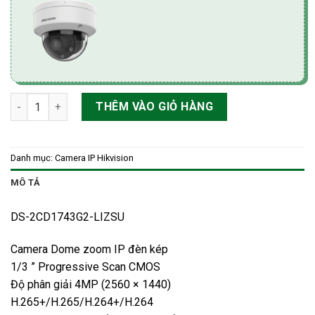
Camera Dome zoom IP đèn kép 4.0MP HIKvision DS-2CD1743G
THÊM VÀO GIỎ HÀNG
Danh mục:
Camera IP Hikvision
MÔ TẢ
DS-2CD1743G2-LIZSU
Camera Dome zoom IP đèn kép
1/3 ” Progressive Scan CMOS
Độ phân giải 4MP (2560 × 1440)
H.265+/H.265/H.264+/H.264