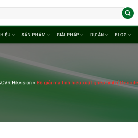
THIỆU
SẢN PHẨM
GIẢI PHÁP
DỰ ÁN
BLOG
&CVR Hikvision
»
Bộ giải mã tính hiệu xuất ghép hình ( Decod