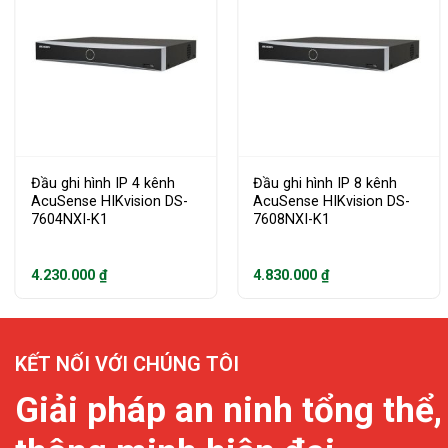
Đầu ghi hình IP 4 kênh
Đầu ghi hình IP 8 kênh
AcuSense HIKvision DS-
AcuSense HIKvision DS-
7604NXI-K1
7608NXI-K1
4.230.000
₫
4.830.000
₫
KẾT NỐI VỚI CHÚNG TÔI
Giải pháp an ninh tổng thể,