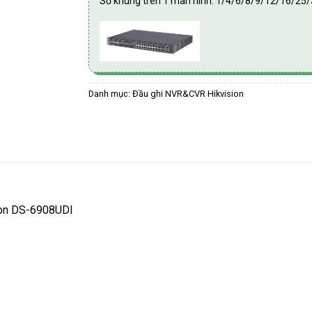
Số khung trên 1 màn hình: 1/4/6/8/9/12/16/25
Danh mục:
Đầu ghi NVR&CVR Hikvision
sion DS-6908UDI