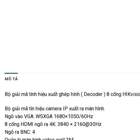
MÔ TẢ
Bộ giải mã tính hiệu xuất ghép hình ( Decoder ) 8 cổng HIKvi
Bộ giải mã tín hiệu camera IP xuất ra màn hình.
Ngõ vào VGA: WSXGA 1680×1050/60Hz
8 cổng HDMI ngõ ra 4K: 3840 × 2160@30Hz
Ngõ ra BNC: 4
Quản lý màn hình video wall 2*4