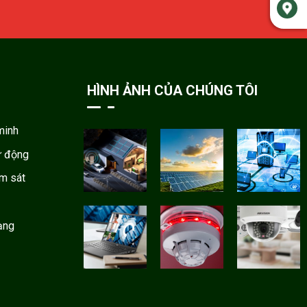
HÌNH ẢNH CỦA CHÚNG TÔI
minh
ự động
ám sát
ạng