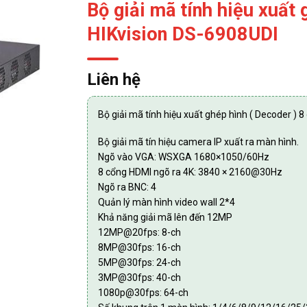
Bộ giải mã tính hiệu xuất 
HIKvision DS-6908UDI
Liên hệ
Bộ giải mã tính hiệu xuất ghép hình ( Decoder ) 
Bộ giải mã tín hiệu camera IP xuất ra màn hình.
Ngõ vào VGA: WSXGA 1680×1050/60Hz
8 cổng HDMI ngõ ra 4K: 3840 × 2160@30Hz
Ngõ ra BNC: 4
Quản lý màn hình video wall 2*4
Khả năng giải mã lên đến 12MP
12MP@20fps: 8-ch
8MP@30fps: 16-ch
5MP@30fps: 24-ch
3MP@30fps: 40-ch
1080p@30fps: 64-ch