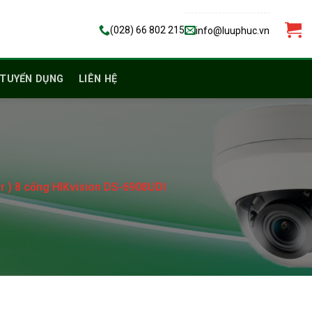
(028) 66 802 215
info@luuphuc.vn
TUYỂN DỤNG
LIÊN HỆ
er ) 8 cổng HIKvision DS-6908UDI