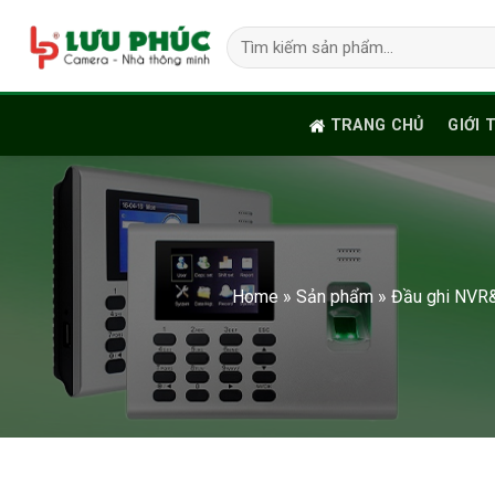
Skip
Tìm
to
kiếm:
content
TRANG CHỦ
GIỚI 
Home
»
Sản phẩm
»
Đầu ghi NVR