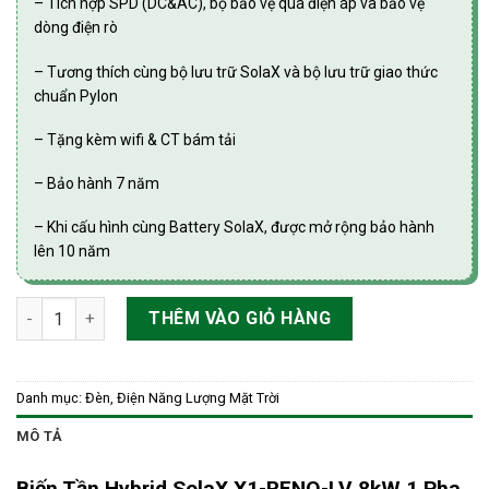
– Tích hợp SPD (DC&AC), bộ bảo vệ quá điện áp và bảo vệ
dòng điện rò
– Tương thích cùng bộ lưu trữ SolaX và bộ lưu trữ giao thức
chuẩn Pylon
– Tặng kèm wifi & CT bám tải
– Bảo hành 7 năm
– Khi cấu hình cùng Battery SolaX, được mở rộng bảo hành
lên 10 năm
Biến Tần Hybrid SolaX X1-RENO-LV 8kW 1 Pha Áp Thấp số lượ
THÊM VÀO GIỎ HÀNG
Danh mục:
Đèn, Điện Năng Lượng Mặt Trời
MÔ TẢ
Biến Tần Hybrid SolaX X1-RENO-LV 8kW 1 Pha