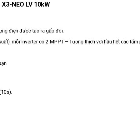
X X3-NEO LV 10kW
ợng điện được tạo ra gấp đôi.
ất), mỗi inverter có 2 MPPT – Tương thích với hầu hết các tấm p
oạn.
(10s).