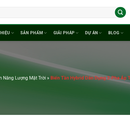
THIỆU
SẢN PHẨM
GIẢI PHÁP
DỰ ÁN
BLOG
ện Năng Lượng Mặt Trời
»
Biến Tần Hybrid Dân Dụng 3-Pha Áp