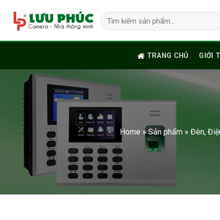
Skip
Tìm
to
kiếm:
content
TRANG CHỦ
GIỚI 
Home
»
Sản phẩm
»
Đèn, Đi