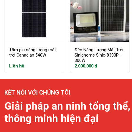
Tấm pin năng lượng mặt
Đèn Năng Lượng Mặt Trời
trời Canadian 540W
Sinichome Sinic-8300P –
300W
Liên hệ
2.000.000
₫
KẾT NỐI VỚI CHÚNG TÔI
Giải pháp an ninh tổng thể,
thông minh hiện đại