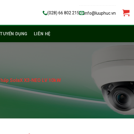
(028) 66 802 215
info@luuphuc.vn
TUYỂN DỤNG
LIÊN HỆ
 Thấp SolaX X3-NEO LV 10kW