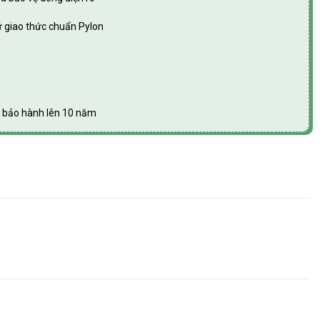
ữ giao thức chuẩn Pylon
g bảo hành lên 10 năm
aX X3-NEO LV 10kW số lượng