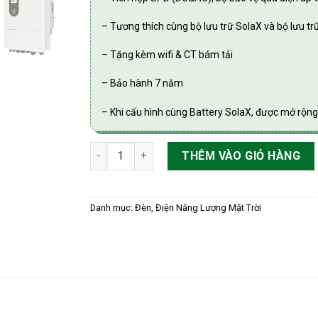
– Tương thích cùng bộ lưu trữ SolaX và bộ lưu tr
– Tặng kèm wifi & CT bám tải
– Bảo hành 7 năm
– Khi cấu hình cùng Battery SolaX, được mở rộn
Biến Tần Hybrid Dân Dụng 3-Pha Áp Thấp Sol
THÊM VÀO GIỎ HÀNG
Danh mục:
Đèn, Điện Năng Lượng Mặt Trời