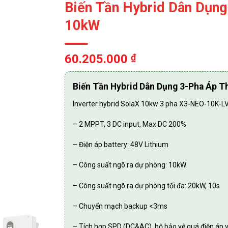
Biến Tần Hybrid Dân Dụn
10kW
60.205.000
₫
Biến Tần Hybrid Dân Dụng 3-Pha Áp 
Inverter hybrid SolaX 10kw 3 pha X3-NEO-10K-LV
– 2 MPPT, 3 DC input, Max DC 200%
– Điện áp battery: 48V Lithium
– Công suất ngõ ra dự phòng: 10kW
– Công suất ngõ ra dự phòng tối đa: 20kW, 10s
– Chuyển mạch backup <3ms
– Tích hợp SPD (DC&AC), bộ bảo vệ quá điện áp v