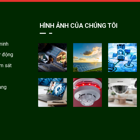
HÌNH ẢNH CỦA CHÚNG TÔI
minh
ự động
ám sát
ạng