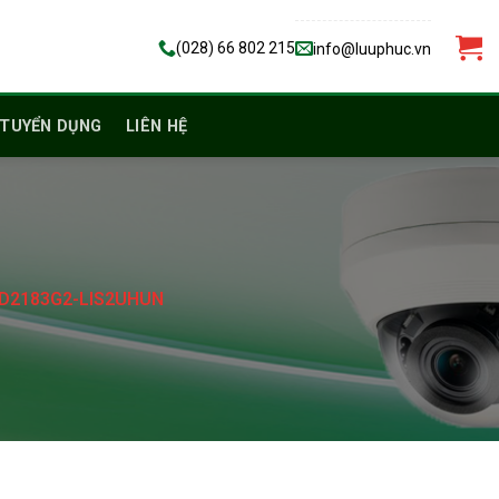
(028) 66 802 215
info@luuphuc.vn
TUYỂN DỤNG
LIÊN HỆ
CD2183G2-LIS2UHUN