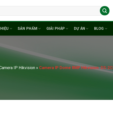
THIỆU
SẢN PHẨM
GIẢI PHÁP
DỰ ÁN
BLOG
Camera IP Hikvision
»
Camera IP Dome 8MP Hikvision DS-2