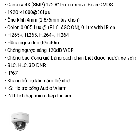
• Camera 4K (8MP) 1/2.8″ Progressive Scan CMOS
• 1920 ×1080@30fps
• Ống kính 4mm (2.8/6mm tùy chọn)
• Color: 0.005 Lux @ (F1.6, AGC ON), 0 Lux with IR on
• H.265+, H.265, H.264+, H.264
• Hồng ngoại lên đến 40m
• Chống ngược sáng 120dB WDR
• Chống báo động giả bằng cách phân biệt được người, xe với c
• BLC, HLC, 3D DNR
• IP67
• Không hỗ trợ khe cắm thẻ nhớ
• -S: Hỗ trợ cổng Audio/Alarm
• -2U: tích hợp micro kép thu âm