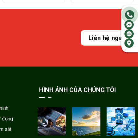
Liên hệ ngay
HÌNH ẢNH CỦA CHÚNG TÔI
minh
ự động
ám sát