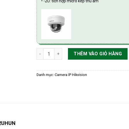
• -2U: tích hợp micro kép thu âm
Camera IP Dome 8MP Hikvision DS-2CD2183G
THÊM VÀO GIỎ HÀNG
Danh mục:
Camera IP Hikvision
S2UHUN