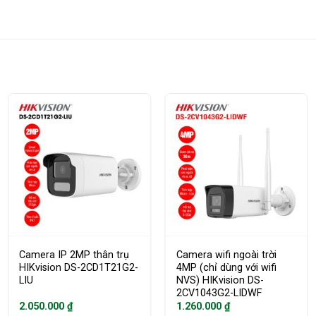
Camera IP 2MP thân trụ
Camera wifi ngoài trời
HIKvision DS-2CD1T21G2-
4MP (chỉ dùng với wifi
LIU
NVS) HIKvision DS-
2CV1043G2-LIDWF
2.050.000
₫
1.260.000
₫